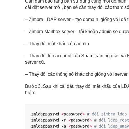
Cần đảm bảo rằng bạn sử dụng cùng một domain, ho
cài đặt server mới, bạn sẽ cần thay đổi các tham s
– Zimbra LDAP server – tạo domain giống với đã tạ
– Zimbra Mailbox server – tài khoản admin sẽ được 
– Thay đổi mật khẩu của admin
– Thay đổi tên account của Spam training user và 
server cũ.
– Thay đổi các thông số khác cho giống với server 
Bước 3. Sau khi cài đặt, thay đổi mật khẩu của LD
hiện:
zmldappasswd 
<
password
>
# đổi zimbra_ldap
zmldappasswd -r 
<
password
>
# đổi ldap_roo
zmldappasswd -a 
<
password
>
# đổi ldap_ama