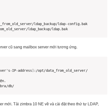
_from_old_server/ldap_backup/ldap-config.bak

rom_old_server/ldap_backup/ldap.bak
rver cũ sang mailbox server mới tương ứng.
rver's-IP-address
]
:/opt/data_from_old_server/ 

mbra/db/
er mới. Tải zimbra 10 NE về và cài đặt theo thứ tự LDAP,