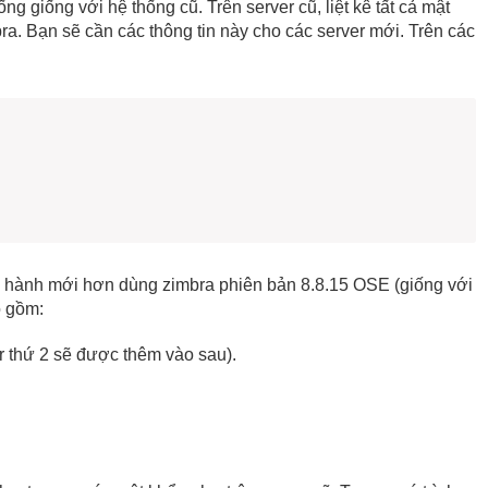
g giống với hệ thống cũ. Trên server cũ, liệt kê tất cả mật
a. Bạn sẽ cần các thông tin này cho các server mới. Trên các
u hành mới hơn dùng zimbra phiên bản 8.8.15 OSE (giống với
o gồm:
er thứ 2 sẽ được thêm vào sau).