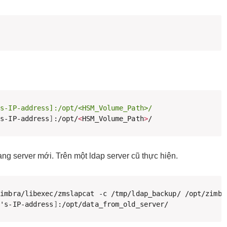
's-IP-address]:/opt/<HSM_Volume_Path>/

'
s-IP-address
]
:/opt/
<
HSM_Volume_Path
>
/
g server mới. Trên một ldap server cũ thực hiện.
r's-IP-address
]
:/opt/data_from_old_server/