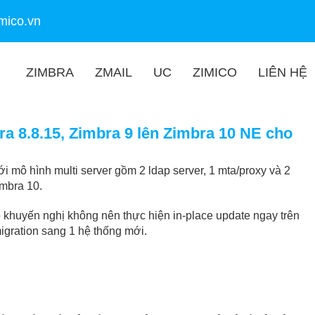
mico.vn
ZIMBRA
ZMAIL
UC
ZIMICO
LIÊN HỆ
a 8.8.15, Zimbra 9 lên Zimbra 10 NE cho
 mô hình multi server gồm 2 ldap server, 1 mta/proxy và 2
imbra 10.
 khuyến nghị không nên thực hiện in-place update ngay trên
igration sang 1 hệ thống mới.