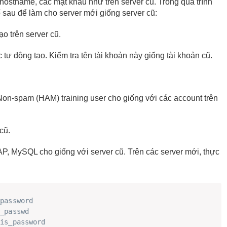
stname, các mật khẩu như trên server cũ. Trong quá trình
ố sau để làm cho server mới giống server cũ:
o trên server cũ.
tự động tạo. Kiểm tra tên tài khoản này giống tài khoản cũ.
Non-spam (HAM) training user cho giống với các account trên
cũ.
AP, MySQL cho giống với server cũ. Trên các server mới, thực
_password 
t_passwd 
vis_password 