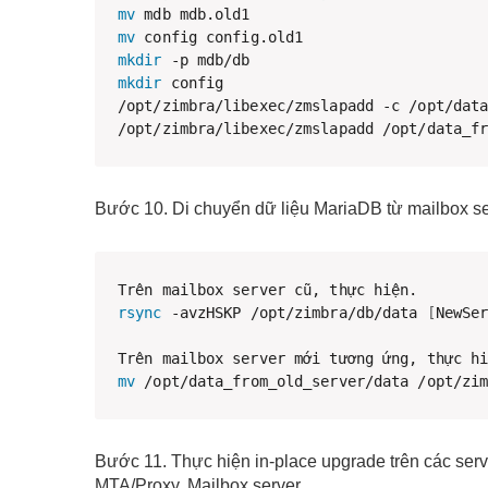
mv
mv
mkdir
mkdir
 config 

/opt/zimbra/libexec/zmslapadd -c /opt/data
/opt/zimbra/libexec/zmslapadd /opt/data_f
Bước 10. Di chuyển dữ liệu MariaDB từ mailbox se
rsync
 -avzHSKP /opt/zimbra/db/data 
[
NewSe
mv
 /opt/data_from_old_server/data /opt/zi
Bước 11. Thực hiện in-place upgrade trên các serv
MTA/Proxy, Mailbox server.