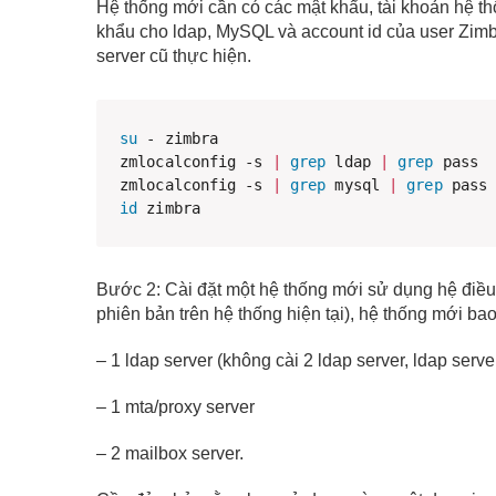
Hệ thống mới cần có các mật khẩu, tài khoản hệ thốn
khẩu cho ldap, MySQL và account id của user Zimbr
server cũ thực hiện.
su
 - zimbra 

zmlocalconfig -s 
|
grep
 ldap 
|
grep
 pass 

zmlocalconfig -s 
|
grep
 mysql 
|
grep
id
 zimbra
Bước 2: Cài đặt một hệ thống mới sử dụng hệ điề
phiên bản trên hệ thống hiện tại), hệ thống mới ba
– 1 ldap server (không cài 2 ldap server, ldap serv
– 1 mta/proxy server
– 2 mailbox server.