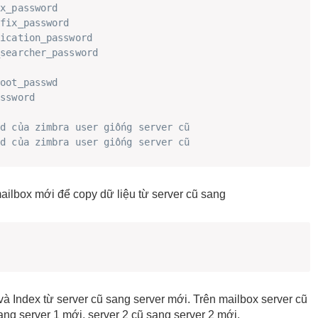
nx_password
tfix_password 
lication_password 
_searcher_password
root_passwd 
assword
id của zimbra user giống server cũ
id của zimbra user giống server cũ
ailbox mới để copy dữ liệu từ server cũ sang
à Index từ server cũ sang server mới. Trên mailbox server cũ
ang server 1 mới, server 2 cũ sang server 2 mới.