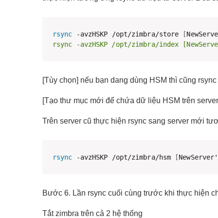
rsync
 -avzHSKP /opt/zimbra/store 
[
NewServ
rsync -avzHSKP /opt/zimbra/index [NewServ
[Tùy chọn] nếu bạn dang dùng HSM thì cũng rsync
[Tạo thư mục mới để chứa dữ liệu HSM trên server
Trên server cũ thực hiện rsync sang server mới tư
rsync
 -avzHSKP /opt/zimbra/hsm 
[
NewServer
Bước 6. Lần rsync cuối cùng trước khi thực hiện c
Tắt zimbra trên cả 2 hệ thống