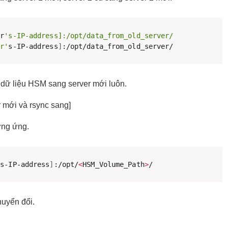
er
's-IP-address]:/opt/data_from_old_server/ 

er'
s-IP-address
]
:/opt/data_from_old_server/
 dữ liệu HSM sang server mới luôn.
 mới và rsync sang]
ơng ứng.
's-IP-address
]
:/opt/
<
HSM_Volume_Path
>
/
huyển đổi.