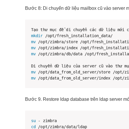
Bước 8: Di chuyển dữ liệu mailbox cũ vào server m
mkdir
mv
mv
mv
 /opt/zimbra/db/data /opt/fresh_installa
mv
mv
 /opt/data_from_old_server/index /opt/z
Bước 9. Restore ldap database trên ldap server mớ
su
cd