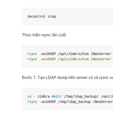
zmcontrol stop
Thực hiện rsync lần cuối
rsync
 -avzHSKP /opt/zimbra/hsm 
[
NewServer
rsync -avzHSKP /opt/zimbra/hsm [NewServer
Bước 7. Tạo LDAP dump trên server cũ và rysnc san
su
 - zimbra 
mkdir
rsync
 -avzHSKP /tmp/ldap_backup 
[
NewServe