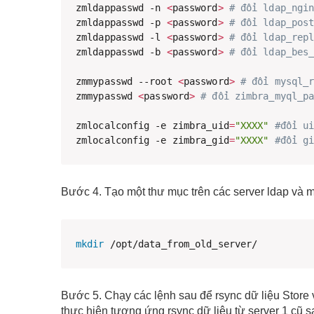
zmldappasswd -n 
<
password
>
# đổi ldap_ngi
zmldappasswd -p 
<
password
>
# đổi ldap_pos
zmldappasswd -l 
<
password
>
# đổi ldap_rep
zmldappasswd -b 
<
password
>
# đổi ldap_bes
zmmypasswd --root 
<
password
>
# đổi mysql_
zmmypasswd 
<
password
>
# đổi zimbra_myql_p
zmlocalconfig -e zimbra_uid
=
"XXXX"
#đổi u
zmlocalconfig -e zimbra_gid
=
"XXXX"
#đổi g
Bước 4. Tạo một thư mục trên các server ldap và m
mkdir
 /opt/data_from_old_server/ 
Bước 5. Chạy các lệnh sau để rsync dữ liệu Store v
thực hiện tương ứng rsync dữ liệu từ server 1 cũ s