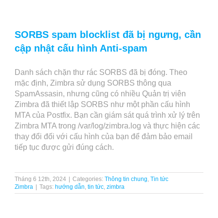
SORBS spam blocklist đã bị ngưng, cần
cập nhật cấu hình Anti-spam
Danh sách chặn thư rác SORBS đã bị đóng. Theo
mặc định, Zimbra sử dụng SORBS thông qua
SpamAssasin, nhưng cũng có nhiều Quản trị viên
Zimbra đã thiết lập SORBS như một phần cấu hình
MTA của Postfix. Bạn cần giám sát quá trình xử lý trên
Zimbra MTA trong /var/log/zimbra.log và thực hiện các
thay đổi đối với cấu hình của bạn để đảm bảo email
tiếp tục được gửi đúng cách.
Tháng 6 12th, 2024
|
Categories:
Thông tin chung
,
Tin tức
Zimbra
|
Tags:
hướng dẫn
,
tin tức
,
zimbra