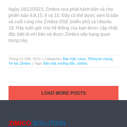
Ngày 18/12/2023, Zimbra vừa phát hành bản vá cho
phiên bản 8.8.15, 9 và 10. Đây có thể được xem là bản
vá cuối cùng cho Zimbra OSE (miễn phí) và Ubuntu
18. Hãy luôn giữ cho hệ thống của bạn được cập nhật,
đặc biệt là với bản vá được Zimbra xếp hạng quan
trọng này.
Tháng 12 20th, 2023
|
Categories:
Bảo mật
,
Linux
,
Thông tin chung
,
Tin tức Zimbra
|
Tags:
Bảo mật
,
hướng dẫn
,
zimbra
LOAD MORE POSTS