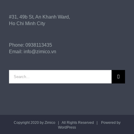
#31, 49b St, An Khanh Ward,
Ho Chi Minh City
Phone:
0938113435
Email:
info@zimico.vn
Search
for:
Copyright 2020 by
Zimico
| All Rights Reserved | Powered by
WordPress