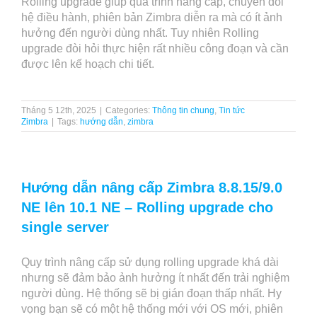
Rolling upgrade giúp quá trình nâng cấp, chuyển đổi
hệ điều hành, phiên bản Zimbra diễn ra mà có ít ảnh
hưởng đến người dùng nhất. Tuy nhiên Rolling
upgrade đòi hỏi thực hiện rất nhiều công đoạn và cần
được lên kế hoạch chi tiết.
Tháng 5 12th, 2025
|
Categories:
Thông tin chung
,
Tin tức
Zimbra
|
Tags:
hướng dẫn
,
zimbra
Hướng dẫn nâng cấp Zimbra 8.8.15/9.0
NE lên 10.1 NE – Rolling upgrade cho
single server
Quy trình nâng cấp sử dụng rolling upgrade khá dài
nhưng sẽ đảm bảo ảnh hưởng ít nhất đến trải nghiệm
người dùng. Hệ thống sẽ bị gián đoạn thấp nhất. Hy
vọng bạn sẽ có một hệ thống mới với OS mới, phiên