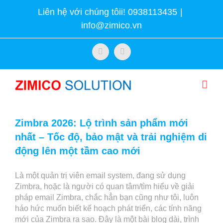
Skip
Liên hệ với chúng tôii! 0938113435
|
to
info@zimico.vn
content
Facebook
Twitter
Zimbra 2026: Lộ trình sản phẩm mới
nhất – Tốc độ, bảo mật và trải nghiệm di
động lên một tầm cao mới
Là một quản trị viên email system, đang sử dụng
Zimbra, hoặc là người có quan tâm/tìm hiểu về giải
pháp email Zimbra, chắc hẳn bạn cũng như tôi, luôn
háo hức muốn biết kế hoạch phát triển, các tính năng
mới của Zimbra ra sao. Đây là một bài blog dài, trình