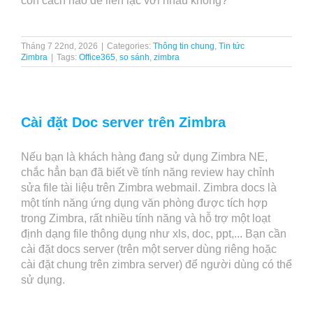
còn cách nào để liên lạc với nhau không?
Tháng 7 22nd, 2026
|
Categories:
Thông tin chung
,
Tin tức
Zimbra
|
Tags:
Office365
,
so sánh
,
zimbra
Cài đặt Doc server trên Zimbra
Nếu bạn là khách hàng đang sử dụng Zimbra NE,
chắc hẳn bạn đã biết về tính năng review hay chỉnh
sửa file tài liệu trên Zimbra webmail. Zimbra docs là
một tính năng ứng dụng văn phòng được tích hợp
trong Zimbra, rất nhiều tính năng và hỗ trợ một loạt
định dạng file thông dụng như xls, doc, ppt,... Bạn cần
cài đặt docs server (trên một server dùng riêng hoặc
cài đặt chung trên zimbra server) để người dùng có thể
sử dụng.