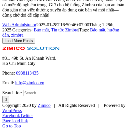
có mức độ nghiêm trọng. Giữ cho hệ thống Zimbra của bạn an toàn
đơn giản như việc thường xuyên áp dụng các bản vá mới nhất—
đừng chờ đợi để cập nhật!
Web Administrator
2025-01-28T16:50:46+07:00
Tháng 1 28th,
2025
|
Categories:
Bảo mật
,
Tin tức Zimbra
|
Tags:
Bảo mật
,
hướng
dẫn
,
zimbra
|
Load More Posts
#31, 49b St, An Khanh Ward,
Ho Chi Minh City
Phone:
0938113435
Email:
info@zimico.vn
Search for:
Copyright 2020 by
Zimico
| All Rights Reserved | Powered by
WordPress
Facebook
Twitter
Page load link
Go to Top