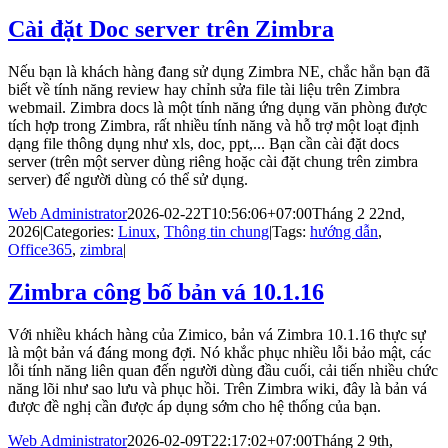
Cài đặt Doc server trên Zimbra
Nếu bạn là khách hàng đang sử dụng Zimbra NE, chắc hẳn bạn đã
biết về tính năng review hay chỉnh sửa file tài liệu trên Zimbra
webmail. Zimbra docs là một tính năng ứng dụng văn phòng được
tích hợp trong Zimbra, rất nhiều tính năng và hỗ trợ một loạt định
dạng file thông dụng như xls, doc, ppt,... Bạn cần cài đặt docs
server (trên một server dùng riêng hoặc cài đặt chung trên zimbra
server) để người dùng có thể sử dụng.
Web Administrator
2026-02-22T10:56:06+07:00
Tháng 2 22nd,
2026
|
Categories:
Linux
,
Thông tin chung
|
Tags:
hướng dẫn
,
Office365
,
zimbra
|
Zimbra công bố bản vá 10.1.16
Với nhiều khách hàng của Zimico, bản vá Zimbra 10.1.16 thực sự
là một bản vá đáng mong đợi. Nó khắc phục nhiều lỗi bảo mật, các
lỗi tính năng liên quan đến người dùng đầu cuối, cải tiến nhiều chức
năng lõi như sao lưu và phục hồi. Trên Zimbra wiki, đây là bản vá
được đề nghị cần được áp dụng sớm cho hệ thống của bạn.
Web Administrator
2026-02-09T22:17:02+07:00
Tháng 2 9th,