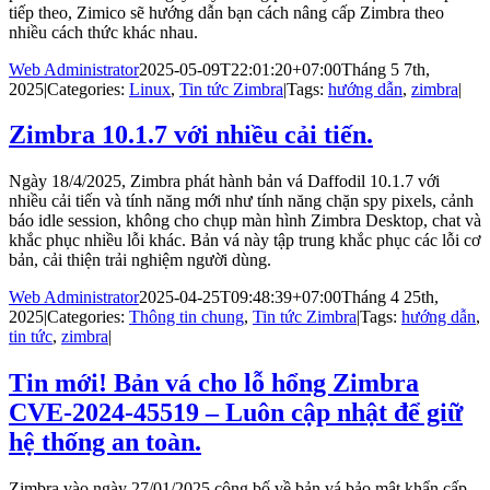
tiếp theo, Zimico sẽ hướng dẫn bạn cách nâng cấp Zimbra theo
nhiều cách thức khác nhau.
Web Administrator
2025-05-09T22:01:20+07:00
Tháng 5 7th,
2025
|
Categories:
Linux
,
Tin tức Zimbra
|
Tags:
hướng dẫn
,
zimbra
|
Zimbra 10.1.7 với nhiều cải tiến.
Ngày 18/4/2025, Zimbra phát hành bản vá Daffodil 10.1.7 với
nhiều cải tiến và tính năng mới như tính năng chặn spy pixels, cảnh
báo idle session, không cho chụp màn hình Zimbra Desktop, chat và
khắc phục nhiều lỗi khác. Bản vá này tập trung khắc phục các lỗi cơ
bản, cải thiện trải nghiệm người dùng.
Web Administrator
2025-04-25T09:48:39+07:00
Tháng 4 25th,
2025
|
Categories:
Thông tin chung
,
Tin tức Zimbra
|
Tags:
hướng dẫn
,
tin tức
,
zimbra
|
Tin mới! Bản vá cho lỗ hổng Zimbra
CVE-2024-45519 – Luôn cập nhật để giữ
hệ thống an toàn.
Zimbra vào ngày 27/01/2025 công bố về bản vá bảo mật khẩn cấp