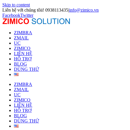
Skip to content
Liên hệ với chúng tôii! 0938113435
|
info@zimico.vn
Facebook
Twitter
ZIMBRA
ZMAIL
UC
ZIMICO
LIÊN HỆ
HỖ TRỢ
BLOG
DÙNG THỬ
ZIMBRA
ZMAIL
UC
ZIMICO
LIÊN HỆ
HỖ TRỢ
BLOG
DÙNG THỬ