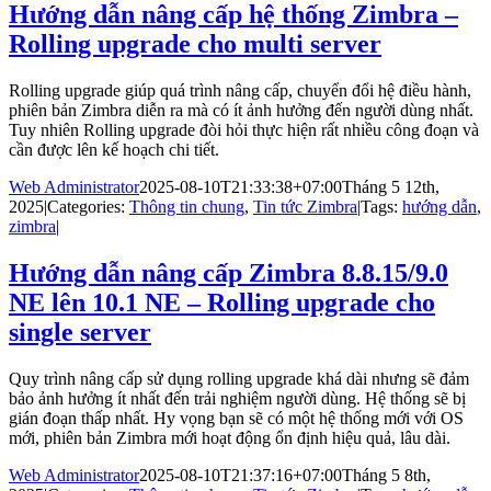
Hướng dẫn nâng cấp hệ thống Zimbra –
Rolling upgrade cho multi server
Rolling upgrade giúp quá trình nâng cấp, chuyển đổi hệ điều hành,
phiên bản Zimbra diễn ra mà có ít ảnh hưởng đến người dùng nhất.
Tuy nhiên Rolling upgrade đòi hỏi thực hiện rất nhiều công đoạn và
cần được lên kế hoạch chi tiết.
Web Administrator
2025-08-10T21:33:38+07:00
Tháng 5 12th,
2025
|
Categories:
Thông tin chung
,
Tin tức Zimbra
|
Tags:
hướng dẫn
,
zimbra
|
Hướng dẫn nâng cấp Zimbra 8.8.15/9.0
NE lên 10.1 NE – Rolling upgrade cho
single server
Quy trình nâng cấp sử dụng rolling upgrade khá dài nhưng sẽ đảm
bảo ảnh hưởng ít nhất đến trải nghiệm người dùng. Hệ thống sẽ bị
gián đoạn thấp nhất. Hy vọng bạn sẽ có một hệ thống mới với OS
mới, phiên bản Zimbra mới hoạt động ổn định hiệu quả, lâu dài.
Web Administrator
2025-08-10T21:37:16+07:00
Tháng 5 8th,