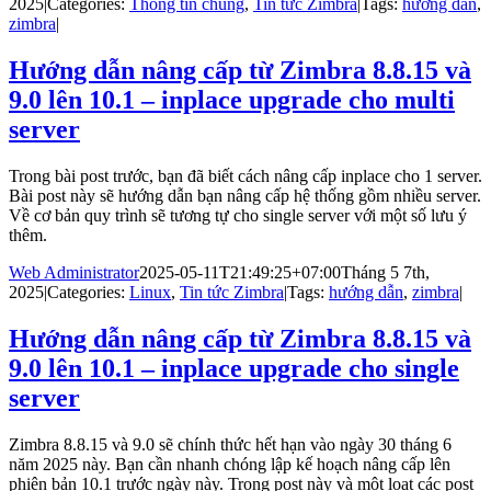
2025
|
Categories:
Thông tin chung
,
Tin tức Zimbra
|
Tags:
hướng dẫn
,
zimbra
|
Hướng dẫn nâng cấp từ Zimbra 8.8.15 và
9.0 lên 10.1 – inplace upgrade cho multi
server
Trong bài post trước, bạn đã biết cách nâng cấp inplace cho 1 server.
Bài post này sẽ hướng dẫn bạn nâng cấp hệ thống gồm nhiều server.
Về cơ bản quy trình sẽ tương tự cho single server với một số lưu ý
thêm.
Web Administrator
2025-05-11T21:49:25+07:00
Tháng 5 7th,
2025
|
Categories:
Linux
,
Tin tức Zimbra
|
Tags:
hướng dẫn
,
zimbra
|
Hướng dẫn nâng cấp từ Zimbra 8.8.15 và
9.0 lên 10.1 – inplace upgrade cho single
server
Zimbra 8.8.15 và 9.0 sẽ chính thức hết hạn vào ngày 30 tháng 6
năm 2025 này. Bạn cần nhanh chóng lập kế hoạch nâng cấp lên
phiên bản 10.1 trước ngày này. Trong post này và một loạt các post