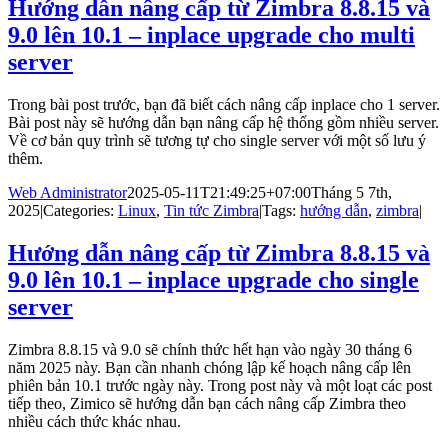
Hướng dẫn nâng cấp từ Zimbra 8.8.15 và
9.0 lên 10.1 – inplace upgrade cho multi
server
Trong bài post trước, bạn đã biết cách nâng cấp inplace cho 1 server.
Bài post này sẽ hướng dẫn bạn nâng cấp hệ thống gồm nhiều server.
Về cơ bản quy trình sẽ tương tự cho single server với một số lưu ý
thêm.
Web Administrator
2025-05-11T21:49:25+07:00
Tháng 5 7th,
2025
|
Categories:
Linux
,
Tin tức Zimbra
|
Tags:
hướng dẫn
,
zimbra
|
Hướng dẫn nâng cấp từ Zimbra 8.8.15 và
9.0 lên 10.1 – inplace upgrade cho single
server
Zimbra 8.8.15 và 9.0 sẽ chính thức hết hạn vào ngày 30 tháng 6
năm 2025 này. Bạn cần nhanh chóng lập kế hoạch nâng cấp lên
phiên bản 10.1 trước ngày này. Trong post này và một loạt các post
tiếp theo, Zimico sẽ hướng dẫn bạn cách nâng cấp Zimbra theo
nhiều cách thức khác nhau.