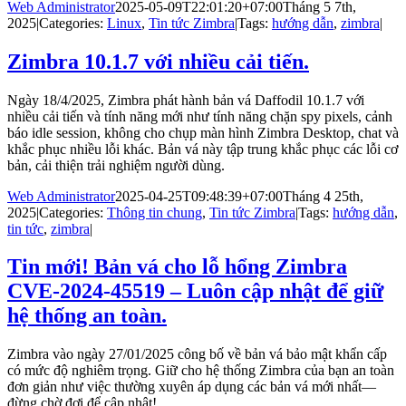
Web Administrator
2025-05-09T22:01:20+07:00
Tháng 5 7th,
2025
|
Categories:
Linux
,
Tin tức Zimbra
|
Tags:
hướng dẫn
,
zimbra
|
Zimbra 10.1.7 với nhiều cải tiến.
Ngày 18/4/2025, Zimbra phát hành bản vá Daffodil 10.1.7 với
nhiều cải tiến và tính năng mới như tính năng chặn spy pixels, cảnh
báo idle session, không cho chụp màn hình Zimbra Desktop, chat và
khắc phục nhiều lỗi khác. Bản vá này tập trung khắc phục các lỗi cơ
bản, cải thiện trải nghiệm người dùng.
Web Administrator
2025-04-25T09:48:39+07:00
Tháng 4 25th,
2025
|
Categories:
Thông tin chung
,
Tin tức Zimbra
|
Tags:
hướng dẫn
,
tin tức
,
zimbra
|
Tin mới! Bản vá cho lỗ hổng Zimbra
CVE-2024-45519 – Luôn cập nhật để giữ
hệ thống an toàn.
Zimbra vào ngày 27/01/2025 công bố về bản vá bảo mật khẩn cấp
có mức độ nghiêm trọng. Giữ cho hệ thống Zimbra của bạn an toàn
đơn giản như việc thường xuyên áp dụng các bản vá mới nhất—
đừng chờ đợi để cập nhật!