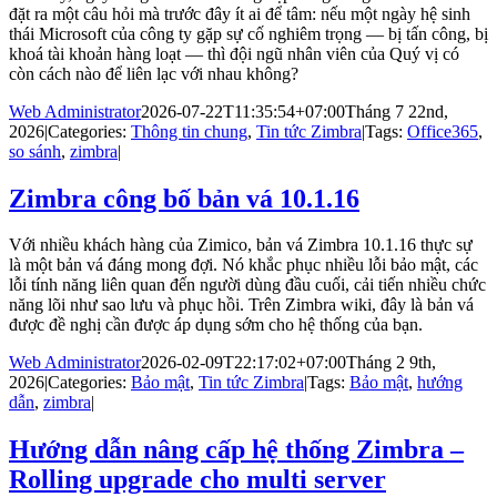
đặt ra một câu hỏi mà trước đây ít ai để tâm: nếu một ngày hệ sinh
thái Microsoft của công ty gặp sự cố nghiêm trọng — bị tấn công, bị
khoá tài khoản hàng loạt — thì đội ngũ nhân viên của Quý vị có
còn cách nào để liên lạc với nhau không?
Web Administrator
2026-07-22T11:35:54+07:00
Tháng 7 22nd,
2026
|
Categories:
Thông tin chung
,
Tin tức Zimbra
|
Tags:
Office365
,
so sánh
,
zimbra
|
Zimbra công bố bản vá 10.1.16
Với nhiều khách hàng của Zimico, bản vá Zimbra 10.1.16 thực sự
là một bản vá đáng mong đợi. Nó khắc phục nhiều lỗi bảo mật, các
lỗi tính năng liên quan đến người dùng đầu cuối, cải tiến nhiều chức
năng lõi như sao lưu và phục hồi. Trên Zimbra wiki, đây là bản vá
được đề nghị cần được áp dụng sớm cho hệ thống của bạn.
Web Administrator
2026-02-09T22:17:02+07:00
Tháng 2 9th,
2026
|
Categories:
Bảo mật
,
Tin tức Zimbra
|
Tags:
Bảo mật
,
hướng
dẫn
,
zimbra
|
Hướng dẫn nâng cấp hệ thống Zimbra –
Rolling upgrade cho multi server