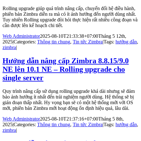
Rolling upgrade giúp quá trình nâng cấp, chuyển đổi hệ điều hành,
phiên bản Zimbra diễn ra mà có ít ảnh hưởng đến người dùng nhất.
Tuy nhiên Rolling upgrade đòi hỏi thực hiện rất nhiều công đoạn và
cần được lên kế hoạch chi tiết.
Web Administrator
2025-08-10T21:33:38+07:00
Tháng 5 12th,
2025
|
Categories:
Thông tin chung
,
Tin tức Zimbra
|
Tags:
hướng dẫn
,
zimbra
|
Hướng dẫn nâng cấp Zimbra 8.8.15/9.0
NE lên 10.1 NE – Rolling upgrade cho
single server
Quy trình nâng cấp sử dụng rolling upgrade khá dài nhưng sẽ đảm
bảo ảnh hưởng ít nhất đến trải nghiệm người dùng. Hệ thống sẽ bị
gián đoạn thấp nhất. Hy vọng bạn sẽ có một hệ thống mới với OS
mới, phiên bản Zimbra mới hoạt động ổn định hiệu quả, lâu dài.
Web Administrator
2025-08-10T21:37:16+07:00
Tháng 5 8th,
2025
|
Categories:
Thông tin chung
,
Tin tức Zimbra
|
Tags:
hướng dẫn
,
zimbra
|