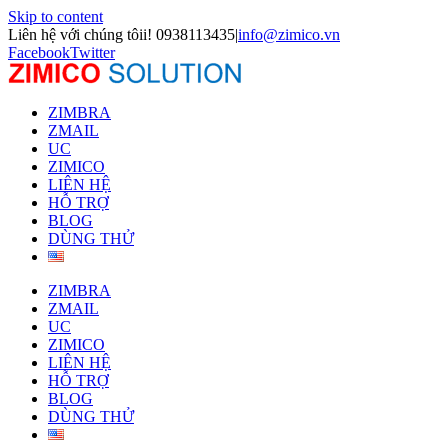
Skip to content
Liên hệ với chúng tôii! 0938113435
|
info@zimico.vn
Facebook
Twitter
ZIMBRA
ZMAIL
UC
ZIMICO
LIÊN HỆ
HỖ TRỢ
BLOG
DÙNG THỬ
ZIMBRA
ZMAIL
UC
ZIMICO
LIÊN HỆ
HỖ TRỢ
BLOG
DÙNG THỬ