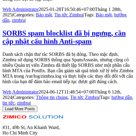
Web Administrator
2025-01-28T16:50:46+07:00
Tháng 1 28th,
2025
|
Categories:
Bảo mật
,
Tin tức Zimbra
|
Tags:
Bảo mật
,
hướng
dẫn
,
zimbra
|
SORBS spam blocklist đã bị ngưng, cần
cập nhật cấu hình Anti-spam
Danh sách chặn thư rác SORBS đã bị đóng. Theo mặc định,
Zimbra sử dụng SORBS thông qua SpamAssasin, nhưng cũng có
nhiều Quản trị viên Zimbra đã thiết lập SORBS như một phần cấu
hình MTA của Postfix. Bạn cần giám sát quá trình xử lý trên Zimbra
MTA trong /var/log/zimbra.log và thực hiện các thay đổi đối với cấu
hình của bạn để đảm bảo email tiếp tục được gửi đúng cách.
Web Administrator
2024-06-12T11:48:54+07:00
Tháng 6 12th,
2024
|
Categories:
Thông tin chung
,
Tin tức Zimbra
|
Tags:
hướng dẫn
,
tin tức
,
zimbra
|
Load More Posts
#31, 49b St, An Khanh Ward,
Ho Chi Minh City