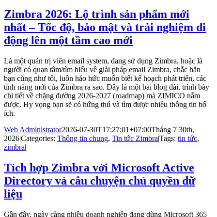
Zimbra 2026: Lộ trình sản phẩm mới
nhất – Tốc độ, bảo mật và trải nghiệm di
động lên một tầm cao mới
Là một quản trị viên email system, đang sử dụng Zimbra, hoặc là
người có quan tâm/tìm hiểu về giải pháp email Zimbra, chắc hẳn
bạn cũng như tôi, luôn háo hức muốn biết kế hoạch phát triển, các
tính năng mới của Zimbra ra sao. Đây là một bài blog dài, trình bày
chi tiết về chặng đường 2026-2027 (roadmap) mà ZIMICO nắm
được. Hy vọng bạn sẽ có hứng thú và tìm được nhiều thông tin bổ
ích.
Web Administrator
2026-07-30T17:27:01+07:00
Tháng 7 30th,
2026
|
Categories:
Thông tin chung
,
Tin tức Zimbra
|
Tags:
tin tức
,
zimbra
|
Tích hợp Zimbra với Microsoft Active
Directory và câu chuyện chủ quyền dữ
liệu
Gần đây, ngày càng nhiều doanh nghiệp đang dùng Microsoft 365