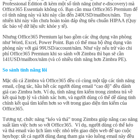
Professional Edition đi kèm một số tính năng (như e-discovery) mà
Office365 Essentials không có. Bạn cần mua Office365 Premium để
có tính năng này và khi này cần đến 240USD/mailbox/năm. Tuy
nhiên khi này vẫn chưa hoàn toàn đáp ứng tiêu chuẩn HIPAA (Quy
tắc bảo vệ dữ liệu sức khỏe y tế).
Nhưng Office365 Premium lại bao gồm các ứng dụng văn phòng
như Word, Excel, Power Point. Bạn có thể mua bộ ứng dụng văn
phòng này với giá 99USD/account/năm. Như vậy nếu trừ vào chi
phí Office365 Premium khi so sánh với Zimbra thì bạn sẽ cần
141USD/mailbox/năm (và có nhiều tính năng hơn Zimbra PE).
So sánh tính năng lõi
Mặc dù cả Zimbra và Office365 đều có cùng một tập các tính năng
email, cộng tác, hầu hết các người dùng email “cao độ” đều đánh
giá cao Zimbra hơn. Ví dụ, tính năng tìm kiếm trong zimbra trả về
kết quả hợp lý và chính xác hơn, và người dùng có thể dễ dàng tinh
chỉnh kết quả tìm kiếm hơn so với trong giao diện tìm kiếm của
Office365.
Tương tự, chức năng “kéo và thả” trong Zimbra giúp nâng cao năng
suất làm việc hơn so với Office365. Ví dụ, người dùng có thể kéo
và thả email vào lịch làm việc nhỏ trên giao diện web để tạo cuộc
hẹn/họp: tất cả người dùng đang tham gia vào luồng email này đều