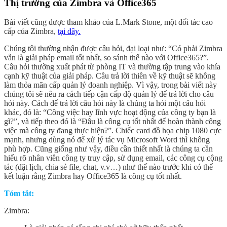
Thị trường của Zimbra và Office365
Bài viết cũng được tham khảo của L.Mark Stone, một đối tác cao
cấp của Zimbra,
tại đây.
Chúng tôi thường nhận được câu hỏi, đại loại như: “Có phải Zimbra
vẫn là giải pháp email tốt nhất, so sánh thế nào với Office365?”.
Câu hỏi thường xuất phát từ phòng IT và thường tập trung vào khía
cạnh kỹ thuật của giải pháp. Câu trả lời thiên về kỹ thuật sẽ không
làm thỏa mãn cấp quản lý doanh nghiệp. Vì vậy, trong bài viết này
chúng tôi sẽ nêu ra cách tiếp cận cấp độ quản lý để trả lời cho câu
hỏi này. Cách để trả lời câu hỏi này là chúng ta hỏi một câu hỏi
khác, đó là: “Công việc hay lĩnh vực hoạt động của công ty bạn là
gì?”, và tiếp theo đó là “Đâu là công cụ tốt nhất để hoàn thành công
việc mà công ty đang thực hiện?”. Chiếc card đồ họa chip 1080 cực
mạnh, nhưng dùng nó để xử lý tác vụ Microsoft Word thì không
phù hợp. Cũng giống như vậy, điều cần thiết nhất là chúng ta cần
hiểu rõ nhân viên công ty truy cập, sử dụng email, các công cụ cộng
tác (đặt lịch, chia sẻ file, chat, v.v…) như thế nào trước khi có thể
kết luận rằng Zimbra hay Office365 là công cụ tốt nhất.
Tóm tắt:
Zimbra: