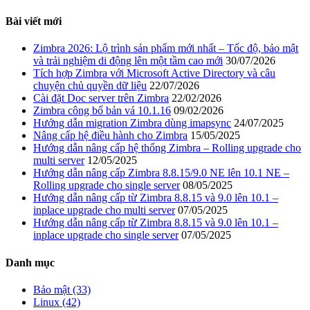
Bài viết mới
Zimbra 2026: Lộ trình sản phẩm mới nhất – Tốc độ, bảo mật
và trải nghiệm di động lên một tầm cao mới
30/07/2026
Tích hợp Zimbra với Microsoft Active Directory và câu
chuyện chủ quyền dữ liệu
22/07/2026
Cài đặt Doc server trên Zimbra
22/02/2026
Zimbra công bố bản vá 10.1.16
09/02/2026
Hướng dẫn migration Zimbra dùng imapsync
24/07/2025
Nâng cấp hệ điều hành cho Zimbra
15/05/2025
Hướng dẫn nâng cấp hệ thống Zimbra – Rolling upgrade cho
multi server
12/05/2025
Hướng dẫn nâng cấp Zimbra 8.8.15/9.0 NE lên 10.1 NE –
Rolling upgrade cho single server
08/05/2025
Hướng dẫn nâng cấp từ Zimbra 8.8.15 và 9.0 lên 10.1 –
inplace upgrade cho multi server
07/05/2025
Hướng dẫn nâng cấp từ Zimbra 8.8.15 và 9.0 lên 10.1 –
inplace upgrade cho single server
07/05/2025
Danh mục
Bảo mật (33)
Linux (42)