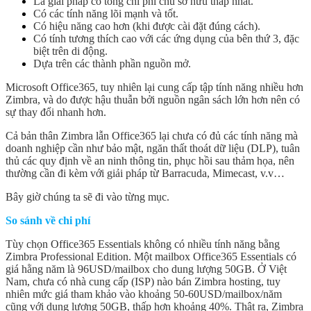
Là giải pháp có tổng chi phí chủ sở hữu thấp nhất.
Có các tính năng lõi mạnh và tốt.
Có hiệu năng cao hơn (khi được cài đặt đúng cách).
Có tính tương thích cao với các ứng dụng của bên thứ 3, đặc
biệt trên di động.
Dựa trên các thành phần nguồn mở.
Microsoft Office365, tuy nhiên lại cung cấp tập tính năng nhiều hơn
Zimbra, và do được hậu thuẫn bởi nguồn ngân sách lớn hơn nên có
sự thay đổi nhanh hơn.
Cả bản thân Zimbra lẫn Office365 lại chưa có đủ các tính năng mà
doanh nghiệp cần như bảo mật, ngăn thất thoát dữ liệu (DLP), tuân
thủ các quy định về an ninh thông tin, phục hồi sau thảm họa, nên
thường cần đi kèm với giải pháp từ Barracuda, Mimecast, v.v…
Bây giờ chúng ta sẽ đi vào từng mục.
So sánh về chi phí
Tùy chọn Office365 Essentials không có nhiều tính năng bằng
Zimbra Professional Edition. Một mailbox Office365 Essentials có
giá hằng năm là 96USD/mailbox cho dung lượng 50GB. Ở Việt
Nam, chưa có nhà cung cấp (ISP) nào bán Zimbra hosting, tuy
nhiên mức giá tham khảo vào khoảng 50-60USD/mailbox/năm
cũng với dung lượng 50GB, thấp hơn khoảng 40%. Thật ra, Zimbra