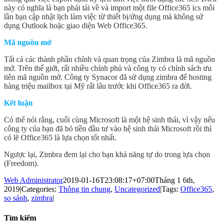
này có nghĩa là bạn phải tải về và import một file Office365 ics mỗi
lần bạn cập nhật lịch làm việc từ thiết bị/ứng dụng mà không sử
dụng Outlook hoặc giao diện Web Office365.
Mã nguồn mở
Tất cả các thành phần chính và quan trọng của Zimbra là mã nguồn
mở. Trên thế giới, rất nhiều chính phủ và công ty có chính sách ưu
tiên mã nguồn mở. Công ty Synacor đã sử dụng zimbra để hosting
hàng triệu mailbox tại Mỹ rất lâu trước khi Office365 ra đời.
Kết luận
Có thể nói rằng, cuối cùng Microsoft là một hệ sinh thái, vì vậy nếu
công ty của bạn đã bỏ tiền đầu tư vào hệ sinh thái Microsoft rồi thì
có lẽ Office365 là lựa chọn tốt nhất.
Ngược lại, Zimbra đem lại cho bạn khả năng tự do trong lựa chọn
(Freedom).
Web Administrator
2019-01-16T23:08:17+07:00
Tháng 1 6th,
2019
|
Categories:
Thông tin chung
,
Uncategorized
|
Tags:
Office365
,
so sánh
,
zimbra
|
Tìm kiếm