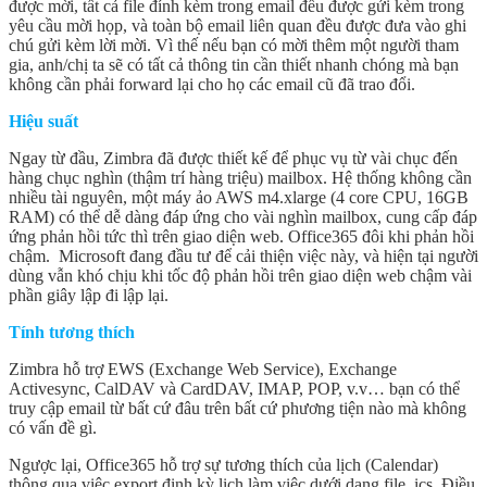
được mời, tất cả file đính kèm trong email đều được gửi kèm trong
yêu cầu mời họp, và toàn bộ email liên quan đều được đưa vào ghi
chú gửi kèm lời mời. Vì thế nếu bạn có mời thêm một người tham
gia, anh/chị ta sẽ có tất cả thông tin cần thiết nhanh chóng mà bạn
không cần phải forward lại cho họ các email cũ đã trao đổi.
Hiệu suất
Ngay từ đầu, Zimbra đã được thiết kế để phục vụ từ vài chục đến
hàng chục nghìn (thậm trí hàng triệu) mailbox. Hệ thống không cần
nhiều tài nguyên, một máy ảo AWS m4.xlarge (4 core CPU, 16GB
RAM) có thể dễ dàng đáp ứng cho vài nghìn mailbox, cung cấp đáp
ứng phản hồi tức thì trên giao diện web. Office365 đôi khi phản hồi
chậm. Microsoft đang đầu tư để cải thiện việc này, và hiện tại người
dùng vẫn khó chịu khi tốc độ phản hồi trên giao diện web chậm vài
phần giây lập đi lập lại.
Tính tương thích
Zimbra hỗ trợ EWS (Exchange Web Service), Exchange
Activesync, CalDAV và CardDAV, IMAP, POP, v.v… bạn có thể
truy cập email từ bất cứ đâu trên bất cứ phương tiện nào mà không
có vấn đề gì.
Ngược lại, Office365 hỗ trợ sự tương thích của lịch (Calendar)
thông qua việc export định kỳ lịch làm việc dưới dạng file .ics. Điều