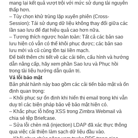
mang lại kết quả vượt trội với mức sử dụng tài nguyên
thấp hơn.
– Tùy chọn khử trùng lặp xuyên phiên (Cross-
Session): Tái sử dụng dữ liệu không thay đổi giữa các
lần sao lưu để đạt hiệu quả cao hơn nữa.
– Tương thích ngược hoàn toàn: Tất cả các bản sao
lưu hiện có vẫn có thể khôi phục được; các bản sao
lưu mới và cũ cùng tồn tại liền mạch.
Để biết thêm chi tiết về các cải tiến, cấu hình và hướng
dẫn nâng cấp, hãy xem phần Sao lưu và Phục hồi
trong tài liệu hướng dẫn quản trị.
Vá lỗi bảo mật
Bản phát hành này bao gồm các cải tiến bảo mật và ổn
định quan trọng:
– Khôi phục sự ổn định khi hiển thị email trong khi vẫn
duy trì các biện pháp bảo vệ bảo mật hiện có.
– Khắc phục lỗ hổng XSS trong Zimbra Webmail và
chia sẻ tệp Briefcase.
– Sửa lỗi chèn mã (injection) LDAP đã xác thực thông
qua việc cải thiện làm sạch dữ liệu đầu vào.