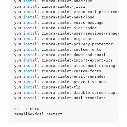
yum 
install
 zimbra-zimlet-onedrive

yum 
install
 zimbra-zimlet-jitsi

yum 
install
 zimbra-zimlet-video-call-preferences

yum 
install
 zimbra-zimlet-nextcloud

yum 
install
 zimbra-zimlet-voice-message

yum 
install
 zimbra-zimlet-sideloader

yum 
install
 zimbra-zimlet-user-sessions-management
yum 
install
 zimbra-zimlet-org-chart

yum 
install
 zimbra-zimlet-privacy-protector

yum 
install
 zimbra-zimlet-custom-fonts

yum 
install
 zimbra-zimlet-download-email

yum 
install
 zimbra-zimlet-import-export-ics

yum 
install
 zimbra-zimlet-attachment-missing-alert
yum 
install
 zimbra-zimlet-custom-fonts

yum 
install
 zimbra-zimlet-email-reminder

yum 
install
 zimbra-zimlet-preventive-ooo

yum 
install
 zimbra-zimlet-tlp

yum 
install
 zimbra-zimlet-disable-screen-capture

yum 
install
 zimbra-zimlet-mail-translate

su
 - zimbra

zmmailboxdctl restart