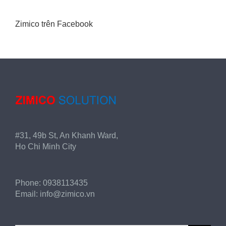
Zimico trên Facebook
#31, 49b St, An Khanh Ward,
Ho Chi Minh City
Phone:
0938113435
Email:
info@zimico.vn