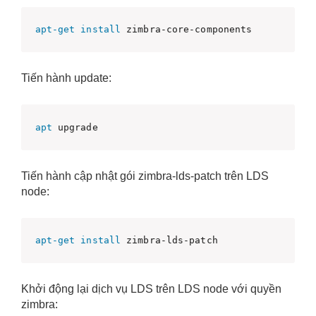
apt-get
install
 zimbra-core-components
Tiến hành update:
apt
 upgrade
Tiến hành cập nhật gói zimbra-lds-patch trên LDS
node:
apt-get
install
 zimbra-lds-patch
Khởi động lại dịch vụ LDS trên LDS node với quyền
zimbra: