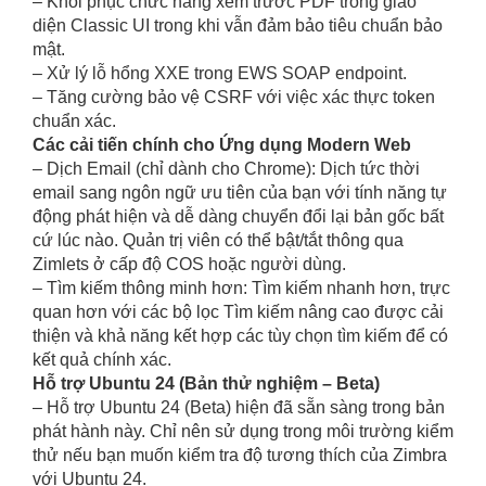
– Khôi phục chức năng xem trước PDF trong giao
diện Classic UI trong khi vẫn đảm bảo tiêu chuẩn bảo
mật.
– Xử lý lỗ hổng XXE trong EWS SOAP endpoint.
– Tăng cường bảo vệ CSRF với việc xác thực token
chuẩn xác.
Các cải tiến chính cho Ứng dụng Modern Web
– Dịch Email (chỉ dành cho Chrome): Dịch tức thời
email sang ngôn ngữ ưu tiên của bạn với tính năng tự
động phát hiện và dễ dàng chuyển đổi lại bản gốc bất
cứ lúc nào. Quản trị viên có thể bật/tắt thông qua
Zimlets ở cấp độ COS hoặc người dùng.
– Tìm kiếm thông minh hơn: Tìm kiếm nhanh hơn, trực
quan hơn với các bộ lọc Tìm kiếm nâng cao được cải
thiện và khả năng kết hợp các tùy chọn tìm kiếm để có
kết quả chính xác.
Hỗ trợ Ubuntu 24 (Bản thử nghiệm – Beta)
– Hỗ trợ Ubuntu 24 (Beta) hiện đã sẵn sàng trong bản
phát hành này. Chỉ nên sử dụng trong môi trường kiểm
thử nếu bạn muốn kiểm tra độ tương thích của Zimbra
với Ubuntu 24.