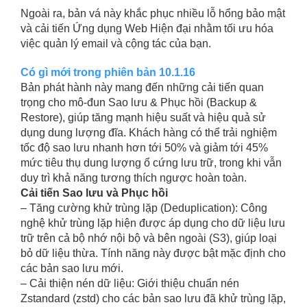
Ngoài ra, bản vá này khắc phục nhiều lỗ hổng bảo mật
và cải tiến Ứng dụng Web Hiện đại nhằm tối ưu hóa
việc quản lý email và cộng tác của bạn.
Có gì mới trong phiên bản 10.1.16
Bản phát hành này mang đến những cải tiến quan
trọng cho mô-đun Sao lưu & Phục hồi (Backup &
Restore), giúp tăng mạnh hiệu suất và hiệu quả sử
dụng dung lượng đĩa. Khách hàng có thể trải nghiệm
tốc độ sao lưu nhanh hơn tới 50% và giảm tới 45%
mức tiêu thụ dung lượng ổ cứng lưu trữ, trong khi vẫn
duy trì khả năng tương thích ngược hoàn toàn.
Cải tiến Sao lưu và Phục hồi
– Tăng cường khử trùng lặp (Deduplication): Công
nghệ khử trùng lặp hiện được áp dụng cho dữ liệu lưu
trữ trên cả bộ nhớ nội bộ và bên ngoài (S3), giúp loại
bỏ dữ liệu thừa. Tính năng này được bật mặc định cho
các bản sao lưu mới.
– Cải thiện nén dữ liệu: Giới thiệu chuẩn nén
Zstandard (zstd) cho các bản sao lưu đã khử trùng lặp,