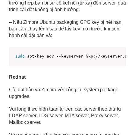
trường hợp bạn bị sự cố kết nối (từ xa) đến server, quá
trình cài đặt không bị ảnh hưởng.
– Nếu Zimbra Ubuntu packaging GPG key bị hết hạn,
bạn cần chạy lệnh sau để lấy key mới trước khi tiến
hành cài đặt bản vá:
sudo
 apt-key adv --keyserver hkp://keyserver.ubun
Redhat
Cài đặt bản vá Zimbra với công cụ system package
upgrades.
Vui lòng thực hiện tuần tự trên các server theo thứ tự:
LDAP server, LDS server, MTA server, Proxy server,
Mailbox server.
Với quyền root , đầu tiên xóa yum cache và kiểm tra