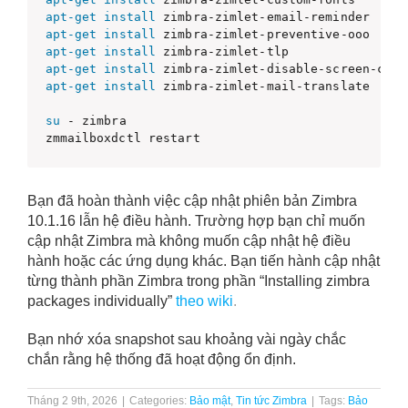
apt-get
install
apt-get
install
apt-get
install
apt-get
install
apt-get
install
 zimbra-zimlet-mail-translate

su
 - zimbra

zmmailboxdctl restart
Bạn đã hoàn thành việc cập nhật phiên bản Zimbra
10.1.16 lẫn hệ điều hành. Trường hợp bạn chỉ muốn
cập nhật Zimbra mà không muốn cập nhật hệ điều
hành hoặc các ứng dụng khác. Bạn tiến hành cập nhật
từng thành phần Zimbra trong phần “Installing zimbra
packages individually”
theo wiki
.
Bạn nhớ xóa snapshot sau khoảng vài ngày chắc
chắn rằng hệ thống đã hoạt động ổn định.
Tháng 2 9th, 2026
|
Categories:
Bảo mật
,
Tin tức Zimbra
|
Tags:
Bảo