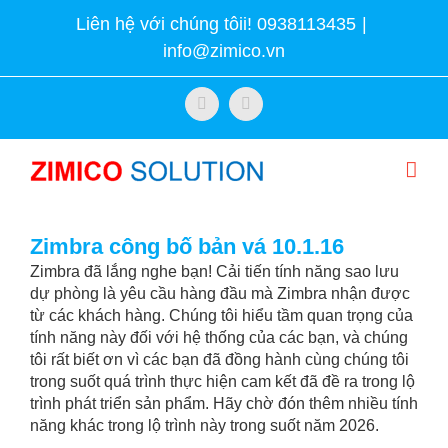
Skip
Liên hệ với chúng tôii! 0938113435
|
to
info@zimico.vn
content
Facebook
Twitter
Zimbra công bố bản vá 10.1.16
Zimbra đã lắng nghe bạn! Cải tiến tính năng sao lưu
dự phòng là yêu cầu hàng đầu mà Zimbra nhận được
từ các khách hàng. Chúng tôi hiểu tầm quan trọng của
tính năng này đối với hệ thống của các bạn, và chúng
tôi rất biết ơn vì các bạn đã đồng hành cùng chúng tôi
trong suốt quá trình thực hiện cam kết đã đề ra trong lộ
trình phát triển sản phẩm. Hãy chờ đón thêm nhiều tính
năng khác trong lộ trình này trong suốt năm 2026.