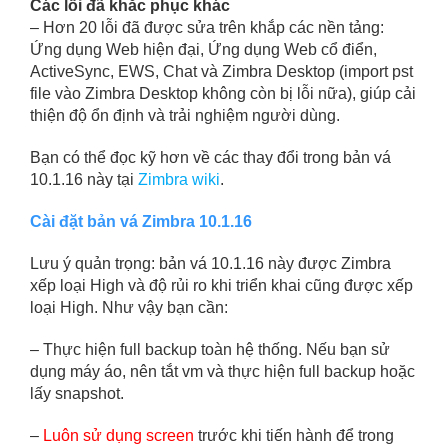
Các lỗi đã khắc phục khác
– Hơn 20 lỗi đã được sửa trên khắp các nền tảng:
Ứng dụng Web hiện đại, Ứng dụng Web cổ điển,
ActiveSync, EWS, Chat và Zimbra Desktop (import pst
file vào Zimbra Desktop không còn bị lỗi nữa), giúp cải
thiện độ ổn định và trải nghiệm người dùng.
Bạn có thể đọc kỹ hơn về các thay đổi trong bản vá
10.1.16 này tại
Zimbra wiki
.
Cài đặt bản vá Zimbra 10.1.16
Lưu ý quản trọng: bản vá 10.1.16 này được Zimbra
xếp loại High và độ rủi ro khi triển khai cũng được xếp
loại High. Như vậy bạn cần:
– Thực hiện full backup toàn hệ thống. Nếu bạn sử
dụng máy áo, nên tắt vm và thực hiện full backup hoặc
lấy snapshot.
–
Luôn sử dụng screen
trước khi tiến hành để trong