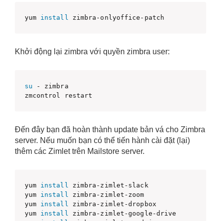
yum 
install
 zimbra-onlyoffice-patch
Khởi động lại zimbra với quyền zimbra user:
su
 - zimbra

zmcontrol restart
Đến đây bạn đã hoàn thành update bản vá cho Zimbra
server. Nếu muốn bạn có thể tiến hành cài đặt (lại)
thêm các Zimlet trên Mailstore server.
yum 
install
 zimbra-zimlet-slack

yum 
install
 zimbra-zimlet-zoom

yum 
install
 zimbra-zimlet-dropbox

yum 
install
 zimbra-zimlet-google-drive
