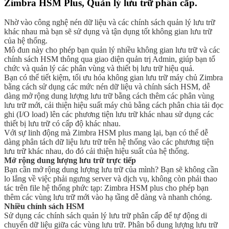
Zimbra HSM Plus, Quản lý lưu trữ phân cấp.
Nhờ vào công nghệ nén dữ liệu và các chính sách quản lý lưu trữ
khác nhau mà bạn sẽ sử dụng và tận dụng tốt không gian lưu trữ
của hệ thống.
Mô đun này cho phép bạn quản lý nhiều không gian lưu trữ và các
chính sách HSM thông qua giao diện quản trị Admin, giúp bạn tổ
chức và quản lý các phân vùng và thiết bị lưu trữ hiệu quả.
Bạn có thể tiết kiệm, tối ưu hóa không gian lưu trữ máy chủ Zimbra
bằng cách sử dụng các mức nén dữ liệu và chính sách HSM, dễ
dàng mở rộng dung lượng lưu trữ bằng cách thêm các phân vùng
lưu trữ mới, cải thiện hiệu suất máy chủ bằng cách phân chia tải đọc
ghi (I/O load) lên các phương tiện lưu trữ khác nhau sử dụng các
thiết bị lưu trữ có cấp độ khác nhau.
Với sự linh động mà Zimbra HSM plus mang lại, bạn có thể dễ
dàng phân tách dữ liệu lưu trữ trên hệ thống vào các phương tiện
lưu trữ khác nhau, do đó cải thiện hiệu suất của hệ thống.
Mở rộng dung lượng lưu trữ trực tiếp
Bạn cần mở rộng dung lượng lưu trữ của mình? Bạn sẽ không cần
lo lắng về việc phải ngưng server và dịch vụ, không còn phải thao
tác trên file hệ thống phức tạp: Zimbra HSM plus cho phép bạn
thêm các vùng lưu trữ mới vào hạ tầng dễ dàng và nhanh chóng.
Nhiều chính sách HSM
Sử dụng các chính sách quản lý lưu trữ phân cấp để tự động di
chuyển dữ liệu giữa các vùng lưu trữ. Phân bổ dung lượng lưu trữ