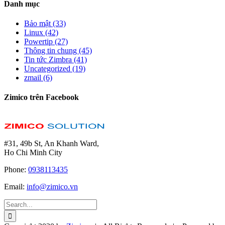
Danh mục
Bảo mật (33)
Linux (42)
Powertip (27)
Thông tin chung (45)
Tin tức Zimbra (41)
Uncategorized (19)
zmail (6)
Zimico trên Facebook
#31, 49b St, An Khanh Ward,
Ho Chi Minh City
Phone:
0938113435
Email:
info@zimico.vn
Search
for: