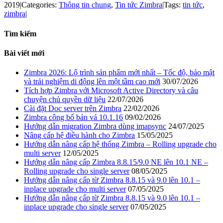
2019
|
Categories:
Thông tin chung
,
Tin tức Zimbra
|
Tags:
tin tức
,
zimbra
|
Tìm kiếm
Bài viết mới
Zimbra 2026: Lộ trình sản phẩm mới nhất – Tốc độ, bảo mật
và trải nghiệm di động lên một tầm cao mới
30/07/2026
Tích hợp Zimbra với Microsoft Active Directory và câu
chuyện chủ quyền dữ liệu
22/07/2026
Cài đặt Doc server trên Zimbra
22/02/2026
Zimbra công bố bản vá 10.1.16
09/02/2026
Hướng dẫn migration Zimbra dùng imapsync
24/07/2025
Nâng cấp hệ điều hành cho Zimbra
15/05/2025
Hướng dẫn nâng cấp hệ thống Zimbra – Rolling upgrade cho
multi server
12/05/2025
Hướng dẫn nâng cấp Zimbra 8.8.15/9.0 NE lên 10.1 NE –
Rolling upgrade cho single server
08/05/2025
Hướng dẫn nâng cấp từ Zimbra 8.8.15 và 9.0 lên 10.1 –
inplace upgrade cho multi server
07/05/2025
Hướng dẫn nâng cấp từ Zimbra 8.8.15 và 9.0 lên 10.1 –
inplace upgrade cho single server
07/05/2025