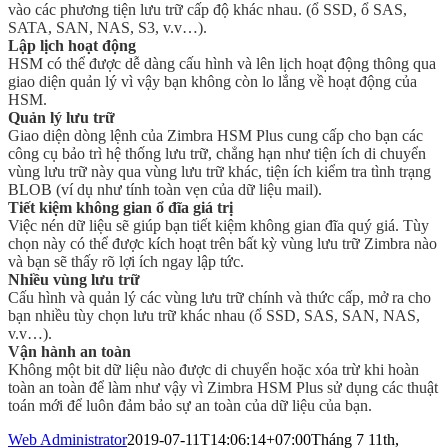
vào các phương tiện lưu trữ cấp độ khác nhau. (ổ SSD, ổ SAS,
SATA, SAN, NAS, S3, v.v…).
Lập lịch hoạt động
HSM có thể được dễ dàng cấu hình và lên lịch hoạt động thông qua
giao diện quản lý vì vậy bạn không còn lo lắng về hoạt động của
HSM.
Quản lý lưu trữ
Giao diện dòng lệnh của Zimbra HSM Plus cung cấp cho bạn các
công cụ bảo trì hệ thống lưu trữ, chẳng hạn như tiện ích di chuyển
vùng lưu trữ này qua vùng lưu trữ khác, tiện ích kiểm tra tình trạng
BLOB (ví dụ như tính toàn vẹn của dữ liệu mail).
Tiết kiệm không gian ổ đĩa giá trị
Việc nén dữ liệu sẽ giúp bạn tiết kiệm không gian đĩa quý giá. Tùy
chọn này có thể được kích hoạt trên bất kỳ vùng lưu trữ Zimbra nào
và bạn sẽ thấy rõ lợi ích ngay lập tức.
Nhiều vùng lưu trữ
Cấu hình và quản lý các vùng lưu trữ chính và thức cấp, mở ra cho
bạn nhiều tùy chọn lưu trữ khác nhau (ổ SSD, SAS, SAN, NAS,
v.v…).
Vận hành an toàn
Không một bit dữ liệu nào được di chuyển hoặc xóa trừ khi hoàn
toàn an toàn để làm như vậy vì Zimbra HSM Plus sử dụng các thuật
toán mới để luôn đảm bảo sự an toàn của dữ liệu của bạn.
Web Administrator
2019-07-11T14:06:14+07:00
Tháng 7 11th,