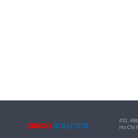
#31, 49b
Ho Chi M