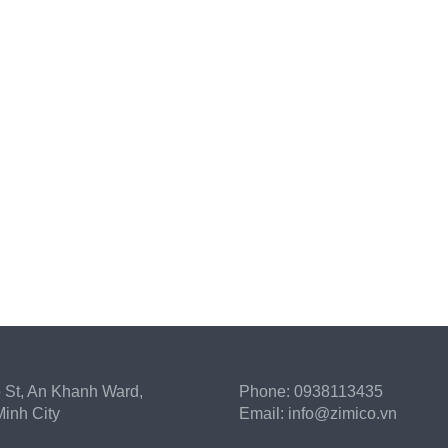
 St, An Khanh Ward,
Phone:
0938113435
inh City
Email:
info@zimico.vn