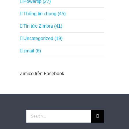
Powertip (27)
Thông tin chung (45)
Tin tức Zimbra (41)
Uncategorized (19)
zmail (6)
Zimico trên Facebook
Search
for: