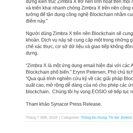
dựng kiến trúc Zimbra X trở nên linh hoạt trên mọi
và triển khai nhanh chóng Zimbra X trên nền công ng
tưởng để tận dụng công nghệ Blockchain nhằm cu
điểm này.”
Người dùng Zimbra X trên nền Blockchain sẽ cung 
khoản. Dịch vụ này sẽ cung cấp một trong những giả
chế xác thực, cơ sở dữ liệu và giao tiếp không đồ
dựng.
“Zimbra X là một ứng dụng email hiện đại với các 
Blockchain phổ biến.” Erynn Petersen, Phó chủ tịch
“Qua quá trình nghiên cứu kỹ về các giải pháp Bl
suất cao, mở rộng dễ dàng của nó cho phép các ứ
blockchain. Chúng tôi hy vọng EOSIO sẽ tiếp tục n
Tham khảo
Synacor Press Release.
Tháng 7 30th, 2018
|
Categories:
Thông tin chung
,
Tin tức Zimbra