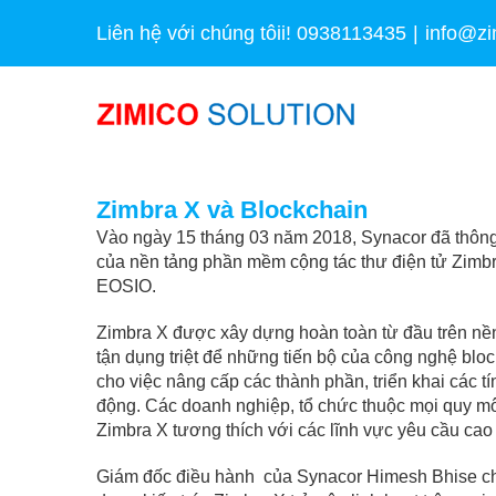
Skip
Liên hệ với chúng tôii! 0938113435
|
info@zi
to
content
Zimbra X và Blockchain
Vào ngày 15 tháng 03 năm 2018, Synacor đã thôn
của nền tảng phần mềm cộng tác thư điện tử Zimbra
EOSIO.
Zimbra X được xây dựng hoàn toàn từ đầu trên nề
tận dụng triệt để những tiến bộ của công nghệ bloc
cho việc nâng cấp các thành phần, triển khai các t
động. Các doanh nghiệp, tổ chức thuộc mọi quy m
Zimbra X tương thích với các lĩnh vực yêu cầu cao v
Giám đốc điều hành của Synacor Himesh Bhise cho 