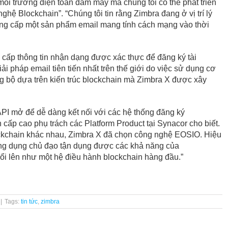
 môi trường điện toán đám mây mà chúng tôi có thể phát triển
hệ Blockchain”. “Chúng tôi tin rằng Zimbra đang ở vị trí lý
ng cấp một sản phẩm email mang tính cách mạng vào thời
cấp thông tin nhận dạng được xác thực để đăng ký tài
i pháp email tiên tiến nhất trên thế giới do việc sử dụng cơ
ng bộ dựa trên kiến trúc blockchain mà Zimbra X được xây
API mở để dễ dàng kết nối với các hệ thống đăng ký
 cấp cao phụ trách các Platform Product tại Synacor cho biết.
ockchain khác nhau, Zimbra X đã chọn công nghệ EOSIO. Hiệu
ng dụng chủ đạo tận dụng được các khả năng của
ổi lên như một hệ điều hành blockchain hàng đầu.”
|
Tags:
tin tức
,
zimbra