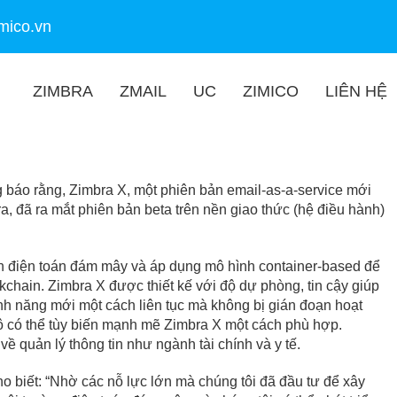
mico.vn
ZIMBRA
ZMAIL
UC
ZIMICO
LIÊN HỆ
g báo rằng,
Zimbra X
, một phiên bản email-as-a-service mới
, đã ra mắt phiên bản beta trên nền giao thức (hệ điều hành)
n điện toán đám mây và áp dụng mô hình container-based để
kchain. Zimbra X được thiết kế với độ dự phòng, tin cậy giúp
ính năng mới một cách liên tục mà không bị gián đoạn hoạt
ô có thể tùy biến mạnh mẽ Zimbra X một cách phù hợp.
ề quản lý thông tin như ngành tài chính và y tế.
biết: “Nhờ các nỗ lực lớn mà chúng tôi đã đầu tư để xây