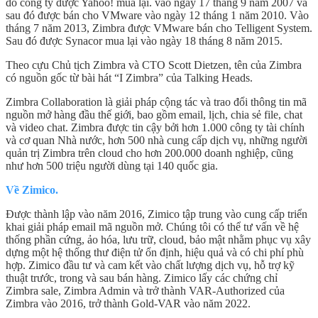
đó công ty được Yahoo! mua lại. vào ngày 17 tháng 9 năm 2007 và
sau đó được bán cho VMware vào ngày 12 tháng 1 năm 2010. Vào
tháng 7 năm 2013, Zimbra được VMware bán cho Telligent System.
Sau đó được Synacor mua lại vào ngày 18 tháng 8 năm 2015.
Theo cựu Chủ tịch Zimbra và CTO Scott Dietzen, tên của Zimbra
có nguồn gốc từ bài hát “I Zimbra” của Talking Heads.
Zimbra Collaboration là giải pháp cộng tác và trao đổi thông tin mã
nguồn mở hàng đầu thế giới, bao gồm email, lịch, chia sẻ file, chat
và video chat. Zimbra được tin cậy bởi hơn 1.000 công ty tài chính
và cơ quan Nhà nước, hơn 500 nhà cung cấp dịch vụ, những người
quản trị Zimbra trên cloud cho hơn 200.000 doanh nghiệp, cũng
như hơn 500 triệu người dùng tại 140 quốc gia.
Về Zimico.
Được thành lập vào năm 2016, Zimico tập trung vào cung cấp triển
khai giải pháp email mã nguồn mở. Chúng tôi có thể tư vấn về hệ
thống phần cứng, ảo hóa, lưu trữ, cloud, bảo mật nhằm phục vụ xây
dựng một hệ thống thư điện tử ổn định, hiệu quả và có chi phí phù
hợp. Zimico đầu tư và cam kết vào chất lượng dịch vụ, hỗ trợ kỹ
thuật trước, trong và sau bán hàng. Zimico lấy các chứng chỉ
Zimbra sale, Zimbra Admin và trở thành VAR-Authorized của
Zimbra vào 2016, trở thành Gold-VAR vào năm 2022.