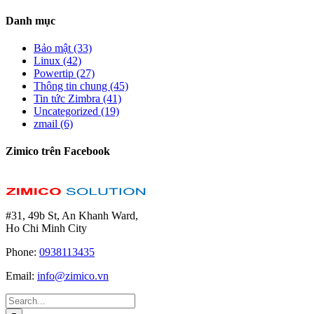
Danh mục
Bảo mật (33)
Linux (42)
Powertip (27)
Thông tin chung (45)
Tin tức Zimbra (41)
Uncategorized (19)
zmail (6)
Zimico trên Facebook
#31, 49b St, An Khanh Ward,
Ho Chi Minh City
Phone:
0938113435
Email:
info@zimico.vn
Search
for: