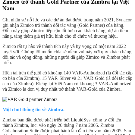
Zimico trở thành Gold Partner của Zimbra tại Việt
Nam
Ghi nhận sự nỗ lực và các dự án đạt được trong năm 2021, Synacor
ghi nhận Zimico trở thành đối tác vàng (Gold Partner) của hãng.
Điều này giúp Zimico tiếp cận tốt hơn các khách hàng, dự án tiềm
năng, tăng thêm giá trị hữu hình cho tổ chức và thương hiệu.
Zimico rất tự hào về thành tích này và hy vọng có một năm 2022
tuyệt vời. Chúng tôi muốn chia sẻ niềm vui này với quý khách hàng,
đối tác và cộng đồng, những người đã giúp Zimico và Zimbra phát
triển.
Hiện tại trên thế giới có khoảng 140 VAR-Authorized (là đối tác cấp
cơ bản của Zimbra), 15 VAR-Silver và 21 VAR-Gold (là đối tác cấp
cao của Zimbra). Riêng tại Việt Nam có khoảng 3 VAR-Authorized
và Zimico là đơn vị duy nhất trở thành VAR-Gold của Zimbra.
Một chút thông tin về Zimbra.
Zimbra ban đầu được phát triển bởi LiquidSys, công ty đổi tên
thành Zimbra, Inc. vào ngày 26 tháng 7 năm 2005. Zimbra
Collaboration Suite được phát hành lần đầu tiên vào năm 2005. Sau