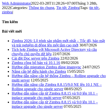
Web Administrator
2022-03-28T11:28:26+07:00
Tháng 3 28th,
2022
|
Categories:
Thông tin chung
,
Tin tức Zimbra
|
Tags:
tin tức
,
zimbra
|
Tìm kiếm
Bài viết mới
Zimbra 2026: Lộ trình sản phẩm mới nhất – Tốc độ, bảo mật
và trải nghiệm di động lên một tầm cao mới
30/07/2026
Tích hợp Zimbra với Microsoft Active Directory và câu
chuyện chủ quyền dữ liệu
22/07/2026
Cài đặt Doc server trên Zimbra
22/02/2026
Zimbra công bố bản vá 10.1.16
09/02/2026
Hướng dẫn migration Zimbra dùng imapsync
24/07/2025
Nâng cấp hệ điều hành cho Zimbra
15/05/2025
Hướng dẫn nâng cấp hệ thống Zimbra – Rolling upgrade cho
multi server
12/05/2025
Hướng dẫn nâng cấp Zimbra 8.8.15/9.0 NE lên 10.1 NE –
Rolling upgrade cho single server
08/05/2025
Hướng dẫn nâng cấp từ Zimbra 8.8.15 và 9.0 lên 10.1 –
inplace upgrade cho multi server
07/05/2025
Hướng dẫn nâng cấp từ Zimbra 8.8.15 và 9.0 lên 10.1 –
inplace upgrade cho single server
07/05/2025