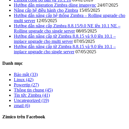
Hướng dẫn migration Zimbra dùng imapsync
24/07/2025
Nâng cấp hệ điều hành cho Zimbra
15/05/2025
Hướng dẫn nâng cấp hệ thống Zimbra – Rolling upgrade cho
multi server
12/05/2025
Hướng dẫn nâng cấp Zimbra 8.8.15/9.0 NE lên 10.1 NE –
Rolling upgrade cho single server
08/05/2025
Hướng dẫn nâng cấp từ Zimbra 8.8.15 và 9.0 lên 10.1 –
inplace upgrade cho multi server
07/05/2025
Hướng dẫn nâng cấp từ Zimbra 8.8.15 và 9.0 lên 10.1 –
inplace upgrade cho single server
07/05/2025
Danh mục
Bảo mật (33)
Linux (42)
Powertip (27)
Thông tin chung (45)
Tin tức Zimbra (41)
Uncategorized (19)
zmail (6)
Zimico trên Facebook