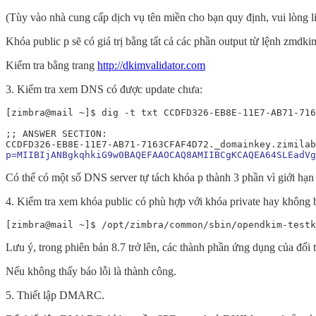
(Tùy vào nhà cung cấp dịch vụ tên miền cho bạn quy định, vui lòng l
Khóa public p sẽ có giá trị bằng tất cả các phần output từ lệnh zmdkim
Kiểm tra bằng trang
http://dkimvalidator.com
3. Kiểm tra xem DNS có được update chưa:
[zimbra@mail ~]$ dig -t txt CCDFD326-EB8E-11E7-AB71-716
;; ANSWER SECTION:

p=MIIBIjANBgkqhkiG9w0BAQEFAAOCAQ8AMIIBCgKCAQEA64SLEadVg
Có thể có một số DNS server tự tách khóa p thành 3 phần vì giới hạn 
4. Kiểm tra xem khóa public có phù hợp với khóa private hay không 
[zimbra@mail ~]$ /opt/zimbra/common/sbin/opendkim-testk
Lưu ý, trong phiên bản 8.7 trở lên, các thành phần ứng dụng của đối 
Nếu không thấy báo lỗi là thành công.
5. Thiết lập DMARC.