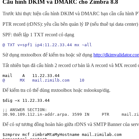
Cấu hình DKIM và DMARC cho Zimbra 8.8
Trước khi thực hiện cấu hình DKIM và DMARC bạn cần cấu hình PTR và
PTR record (rDNS): yêu cầu bên quản lý IP (nếu thuê tại data center) h
SPF: thiết lập 1 TXT record có dạng
@ TXT v=spf1 ip4:11.22.33.44 mx ~all
Sử dụng mxtoolbox để kiểm tra hoặc sử dụng
http://dkimvalidator.co
Tất nhiên bạn đã cấu hình 2 record cơ bản là A record và MX record 
@      MX   mail.zimilb.com    10
Để kiểm tra có thể dùng mxtoolbox hoặc nslookup/dig.
$dig –x 11.22.33.44

;; ANSWER SECTION:

30.90.109.112.in-addr.arpa. 3599 IN     PTR     mail.zi
Để có sự tương đồng hoàn hảo giữa rDNS và SMTP Banner của server