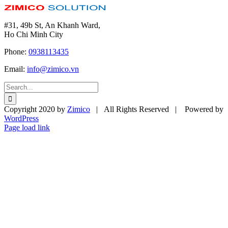
#31, 49b St, An Khanh Ward,
Ho Chi Minh City
Phone:
0938113435
Email:
info@zimico.vn
Search
for:
Copyright 2020 by
Zimico
| All Rights Reserved | Powered by
WordPress
Facebook
Twitter
Page load link
Go
to
Top