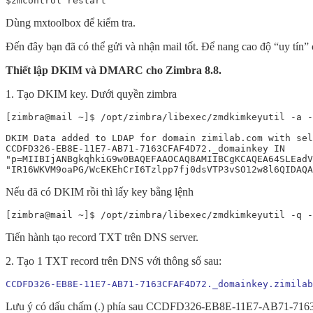
$zmcontrol restart
Dùng mxtoolbox để kiểm tra.
Đến đây bạn đã có thể gửi và nhận mail tốt. Để nang cao độ “uy tín
Thiết lập DKIM và DMARC cho Zimbra 8.8.
1. Tạo DKIM key. Dưới quyền zimbra
[zimbra@mail ~]$ /opt/zimbra/libexec/zmdkimkeyutil -a -
DKIM Data added to LDAP for domain zimilab.com with sel
CCDFD326-EB8E-11E7-AB71-7163CFAF4D72._domainkey IN     
"p=MIIBIjANBgkqhkiG9w0BAQEFAAOCAQ8AMIIBCgKCAQEA64SLEadV
"IR16WKVM9oaPG/WcEKEhCrI6Tzlpp7fj0dsVTP3vSO12w8l6QIDAQA
Nếu đã có DKIM rồi thì lấy key bằng lệnh
[zimbra@mail ~]$ /opt/zimbra/libexec/zmdkimkeyutil -q -
Tiến hành tạo record TXT trên DNS server.
2. Tạo 1 TXT record trên DNS với thông số sau:
CCDFD326-EB8E-11E7-AB71-7163CFAF4D72._domainkey.zimilab
Lưu ý có dấu chấm (.) phía sau CCDFD326-EB8E-11E7-AB71-716