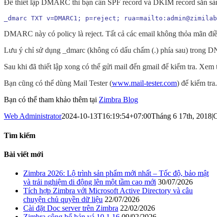
Để thiết lập DMARC thì bạn cần SPF record và DKIM record sẵn sà
_dmarc TXT v=DMARC1; p=reject; rua=mailto:admin@zimila
DMARC này có policy là reject. Tất cả các email không thỏa mãn điề
Lưu ý chỉ sử dụng _dmarc (không có dấu chấm (.) phía sau) trong DN
Sau khi đã thiết lập xong có thể gửi mail đến gmail để kiểm tra.
Bạn cũng có thể dùng Mail Tester (
www.mail-tester.com
) để kiểm tra
Bạn có thể tham khảo thêm tại
Zimbra Blog
Web Administrator
2024-10-13T16:19:54+07:00
Tháng 6 17th, 2018
|
C
Tìm kiếm
Bài viết mới
Zimbra 2026: Lộ trình sản phẩm mới nhất – Tốc độ, bảo mật
và trải nghiệm di động lên một tầm cao mới
30/07/2026
Tích hợp Zimbra với Microsoft Active Directory và câu
chuyện chủ quyền dữ liệu
22/07/2026
Cài đặt Doc server trên Zimbra
22/02/2026
Zimbra công bố bản vá 10.1.16
09/02/2026