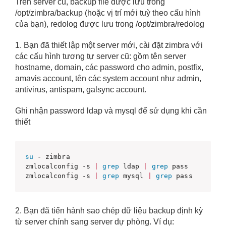
Trên server cũ, backup file được lưu trong
/opt/zimbra/backup (hoặc vị trí mới tuỳ theo cấu hình
của bạn), redolog được lưu trong /opt/zimbra/redolog
1. Bạn đã thiết lập một server mới, cài đặt zimbra với
các cấu hình tương tự server cũ: gồm tên server
hostname, domain, các password cho admin, postfix,
amavis account, tên các system account như admin,
antivirus, antispam, galsync account.
Ghi nhận password ldap và mysql để sử dụng khi cần
thiết
su
 - zimbra 

zmlocalconfig -s 
|
grep
 ldap 
|
grep
 pass 

zmlocalconfig -s 
|
grep
 mysql 
|
grep
 pass
2. Bạn đã tiến hành sao chép dữ liệu backup định kỳ
từ server chính sang server dự phòng. Ví dụ: