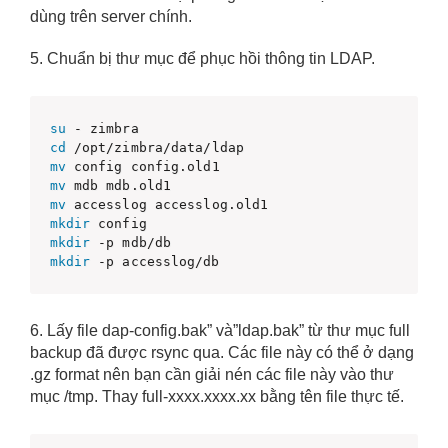
dùng trên server chính.
5. Chuẩn bị thư mục để phục hồi thông tin LDAP.
su
cd
mv
mv
mv
mkdir
mkdir
mkdir
 -p accesslog/db 
6. Lấy file dap-config.bak” và”ldap.bak” từ thư mục full
backup đã được rsync qua. Các file này có thể ở dạng
.gz format nên bạn cần giải nén các file này vào thư
mục /tmp. Thay full-xxxx.xxxx.xx bằng tên file thực tế.