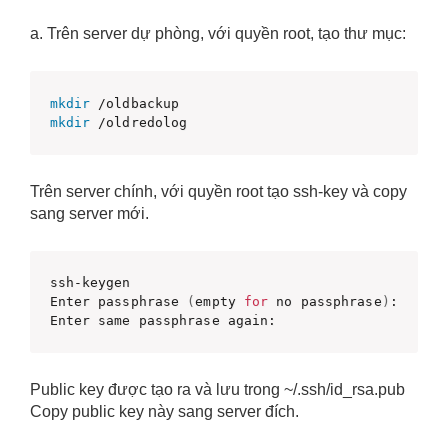
a. Trên server dự phòng, với quyền root, tạo thư mục:
mkdir
mkdir
 /oldredolog
Trên server chính, với quyền root tạo ssh-key và copy
sang server mới.
ssh-keygen

Enter passphrase 
(
empty 
for
 no passphrase
)
:

Enter same passphrase again:
Public key được tạo ra và lưu trong ~/.ssh/id_rsa.pub
Copy public key này sang server đích.