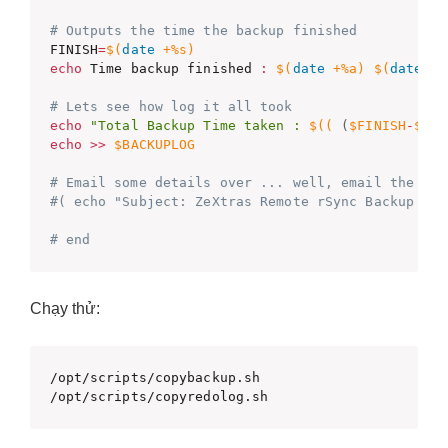
# Outputs the time the backup finished
FINISH
=
$(
date
 +%s
)
echo
 Time backup finished 
:
$(
date
 +%a
)
$(
date
 +%
# Lets see how log it all took
echo
"Total Backup Time taken : 
$((
(
$FINISH
-
$STA
echo
>>
$BACKUPLOG
# Email some details over ... well, email the log
#( echo "Subject: ZeXtras Remote rSync Backup res
# end
Chạy thử:
/opt/scripts/copybackup.sh

/opt/scripts/copyredolog.sh