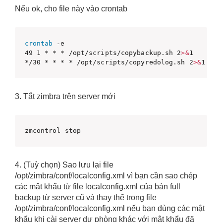
Nếu ok, cho file này vào crontab
crontab
 -e

49 1 * * * /opt/scripts/copybackup.sh 2
>
&
1

*/30 * * * * /opt/scripts/copyredolog.sh 2
>
&
1
3. Tắt zimbra trên server mới
zmcontrol stop
4. (Tuỳ chọn) Sao lưu lại file
/opt/zimbra/conf/localconfig.xml vì bạn cần sao chép
các mật khẩu từ file localconfig.xml của bản full
backup từ server cũ và thay thế trong file
/opt/zimbra/conf/localconfig.xml nếu bạn dùng các mật
khẩu khi cài server dự phòng khác với mật khẩu đã