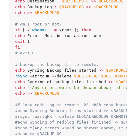
echo
 Destination 
:
$DESTREMOTE
>>
$BACKUPLOG
echo
 Backup Log 
:
$BACKUPLOG
>>
$BACKUPLOG
echo
>>
$BACKUPLOG
# Am I root or not?
if
[
 x
`
whoami
`
!=
 xroot 
]
;
then
echo
exit
fi
# exit 0
# backup the backup dir to remote.
echo
 Syncing Backup files started 
>>
$BACKUPLOG
rsync
 -azrtqHK --delete 
$DESTLOCAL
$DESTREMOTE
>>
echo
 Syncing of backup files finished 
>>
$BACKUPL
echo
"(Any errors would be showsn abowe, if nothi
echo
>>
$BACKUPLOG
## Copy redo log to remote. Bỏ phần copy backup ở
#echo Syncing Redolog files started >> $BACKUPLOG
#rsync -azrtqHK --delete $LOCALREDOLOG $REMOTERED
#echo Syncing of redolog files finished >> $BACKU
#echo "(Any errors would be showsn abowe, if noth
#echo >> $BACKUPLOG