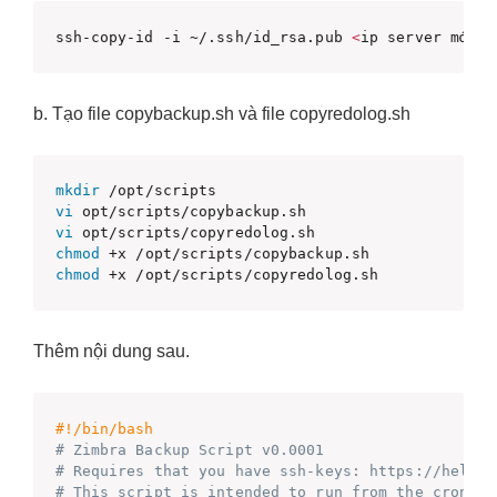
ssh-copy-id -i ~/.ssh/id_rsa.pub 
<
ip server mới
>
b. Tạo file copybackup.sh và file copyredolog.sh
mkdir
vi
vi
chmod
chmod
 +x /opt/scripts/copyredolog.sh
Thêm nội dung sau.
#!/bin/bash
# Zimbra Backup Script v0.0001
# Requires that you have ssh-keys: https://help.u
# This script is intended to run from the crontab