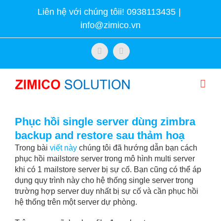
Skip
Liên hệ với chúng tôii! 0938113435
|
to
info@zimico.vn
content
Facebook
Twitter
Phục hồi single server dùng zimbra
backup and restore sau thảm hoạ
Trong bài
viết này
chúng tôi đã hướng dẫn bạn cách
phục hồi mailstore server trong mô hình multi server
khi có 1 mailstore server bị sự cố. Bạn cũng có thể áp
dụng quy trình này cho hệ thống single server trong
trường hợp server duy nhất bị sự cố và cần phục hồi
hệ thống trên một server dự phòng.