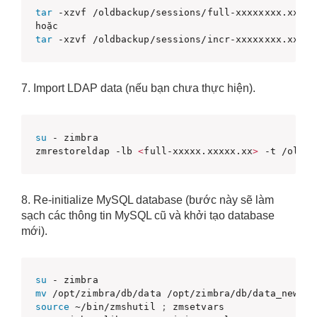
tar
 -xzvf /oldbackup/sessions/full-xxxxxxxx.xxxxx
tar
 -xzvf /oldbackup/sessions/incr-xxxxxxxx.xxxxx
7. Import LDAP data (nếu bạn chưa thực hiện).
su
 - zimbra

zmrestoreldap -lb 
<
full-xxxxx.xxxxx.xx
>
 -t /oldba
8. Re-initialize MySQL database (bước này sẽ làm
sạch các thông tin MySQL cũ và khởi tạo database
mới).
su
mv
source
 ~/bin/zmshutil 
;
 zmsetvars
