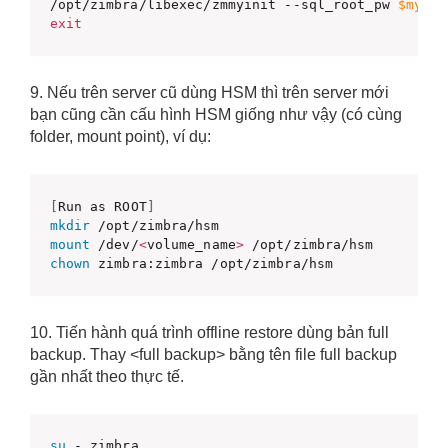
/opt/zimbra/libexec/zmmyinit --sql_root_pw 
$mysql
exit
9. Nếu trên server cũ dùng HSM thì trên server mới
bạn cũng cần cấu hình HSM giống như vậy (có cùng
folder, mount point), ví dụ:
[
Run as ROOT
]
mkdir
mount
 /dev/
<
volume_name
>
chown
 zimbra:zimbra /opt/zimbra/hsm 
10. Tiến hành quá trình offline restore dùng bản full
backup. Thay <full backup> bằng tên file full backup
gần nhất theo thực tế.
su
 - zimbra
