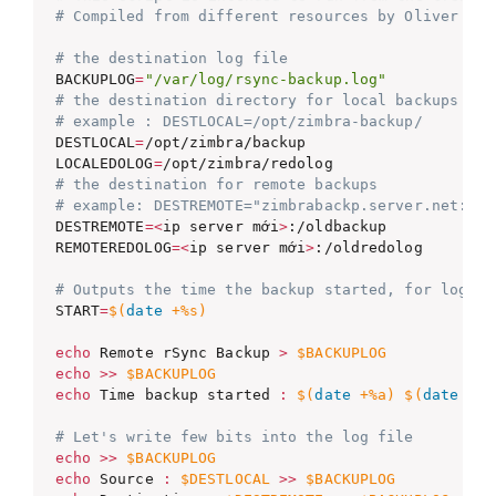
# Compiled from different resources by Oliver Bro
# the destination log file
BACKUPLOG
=
"/var/log/rsync-backup.log"
# the destination directory for local backups
# example : DESTLOCAL=/opt/zimbra-backup/
DESTLOCAL
=
/opt/zimbra/backup

LOCALEDOLOG
=
# the destination for remote backups
# example: DESTREMOTE="zimbrabackp.server.net:/Ba
DESTREMOTE
=
<
ip server mới
>
:/oldbackup

REMOTEREDOLOG
=
<
ip server mới
>
:/oldredolog

# Outputs the time the backup started, for log/tr
START
=
$(
date
 +%s
)
echo
 Remote rSync Backup 
>
$BACKUPLOG
echo
>>
$BACKUPLOG
echo
 Time backup started 
:
$(
date
 +%a
)
$(
date
 +%T
# Let's write few bits into the log file
echo
>>
$BACKUPLOG
echo
 Source 
:
$DESTLOCAL
>>
$BACKUPLOG