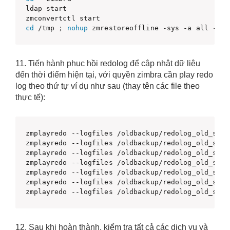
ldap start

cd
 /tmp 
;
nohup
 zmrestoreoffline -sys -a all --ig
11. Tiến hành phục hồi redolog để cập nhật dữ liệu
đến thời điểm hiện tại, với quyền zimbra cần play redo
log theo thứ tự ví dụ như sau (thay tên các file theo
thực tế):
zmplayredo --logfiles /oldbackup/redolog_old_serv
zmplayredo --logfiles /oldbackup/redolog_old_serv
zmplayredo --logfiles /oldbackup/redolog_old_serv
zmplayredo --logfiles /oldbackup/redolog_old_serv
zmplayredo --logfiles /oldbackup/redolog_old_serv
zmplayredo --logfiles /oldbackup/redolog_old_serv
zmplayredo --logfiles /oldbackup/redolog_old_serv
12. Sau khi hoàn thành, kiểm tra tất cả các dịch vụ và