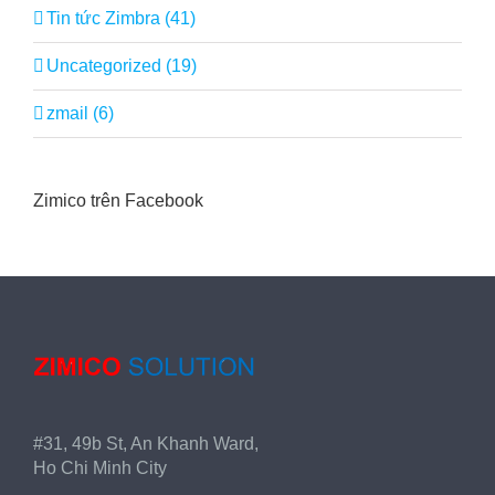
Tin tức Zimbra (41)
Uncategorized (19)
zmail (6)
Zimico trên Facebook
#31, 49b St, An Khanh Ward,
Ho Chi Minh City