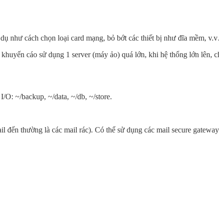
ụ như cách chọn loại card mạng, bỏ bớt các thiết bị như đĩa mềm, v.
yến cáo sử dụng 1 server (máy ảo) quá lớn, khi hệ thống lớn lên, chú
O: ~/backup, ~/data, ~/db, ~/store.
 đến thường là các mail rác). Có thể sử dụng các mail secure gateway