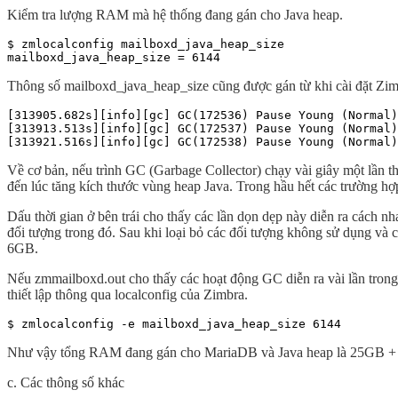
Kiểm tra lượng RAM mà hệ thống đang gán cho Java heap.
$ zmlocalconfig mailboxd_java_heap_size

mailboxd_java_heap_size = 6144
Thông số mailboxd_java_heap_size cũng được gán từ khi cài đặt Zimb
[313905.682s][info][gc] GC(172536) Pause Young (Normal)
[313913.513s][info][gc] GC(172537) Pause Young (Normal)
[313921.516s][info][gc] GC(172538) Pause Young (Normal)
Về cơ bản, nếu trình GC (Garbage Collector) chạy vài giây một lần thì
đến lúc tăng kích thước vùng heap Java. Trong hầu hết các trường h
Dấu thời gian ở bên trái cho thấy các lần dọn dẹp này diễn ra cách n
đối tượng trong đó. Sau khi loại bỏ các đối tượng không sử dụng và 
6GB.
Nếu zmmailboxd.out cho thấy các hoạt động GC diễn ra vài lần trong 
thiết lập thông qua localconfig của Zimbra.
$ zmlocalconfig -e mailboxd_java_heap_size 6144
Như vậy tổng RAM đang gán cho MariaDB và Java heap là 25GB + 6G
c. Các thông số khác