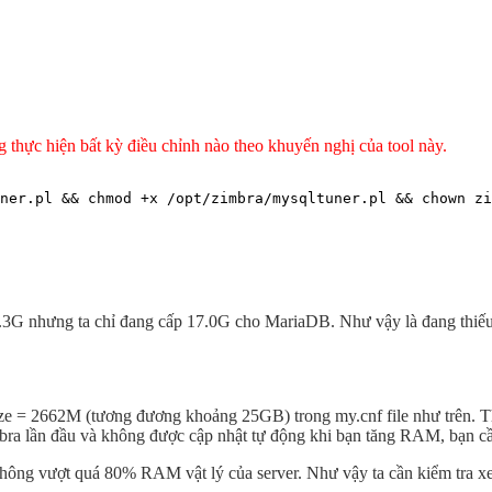
 thực hiện bất kỳ điều chỉnh nào theo khuyến nghị của tool này.
ner.pl && chmod +x /opt/zimbra/mysqltuner.pl && chown zi
23.3G nhưng ta chỉ đang cấp 17.0G cho MariaDB. Như vậy là đang thiế
ize = 2662M (tương đương khoảng 25GB) trong my.cnf file như trên. T
Zimbra lần đầu và không được cập nhật tự động khi bạn tăng RAM, bạn 
g vượt quá 80% RAM vật lý của server. Như vậy ta cần kiểm tra xem