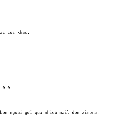
ác cos khác.

 0 0

bên ngoài gửi quá nhiều mail đến zimbra.
