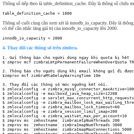
Thông số tiếp theo là table_definition_cache. Đây là thông số chứa 
table_definition_cache = 1800
Thông số cuối cùng cần xem xét là innodb_io_capacity. Đây là thôn
có thể cân nhắc tăng giá trị của innodb_io_capacity lên 2000.
innodb_io_capacity = 2000
4. Thay đổi các thông số trên zimbra.
1. Gửi thông báo cho người dùng ngay khi quota bị hết

$ zmprov mcf zimbraLmtpPermanentFailureWhenOverQuota TR
2. Thông báo cho người dùng khi email không gửi đi được
$zmprov mcf zimbraMtaDelayWarningTime 10m

3. Thay đổi các thông số mức ngưỡng kết nối.

$ zmlocalconfig -e zimbra_mysql_connector_maxActive=100
$ zmlocalconfig -e mailboxd_java_heap_size=12288

$ zmlocalconfig -e servlet_max_concurrent_http_requests
$ zmlocalconfig -e zimbra_mailbox_lock_max_waiting_thre
$ zmlocalconfig -e zimbra_mailbox_lock_timeout=60

$ zmlocalconfig -e zimbra_session_limit_imap=200

$ zmlocalconfig -e zimbra_waitset_max_per_account=10

$ zmprov ms `zmhostname` zimbraLmtpNumThreads 200

$ zmprov ms `zmhostname` zimbraImapNumThreads 3000

$ zmprov ms `zmhostname` zimbraImapMaxConnections 5000

$ zmprov ms `zmhostname` zimbraPop3NumThreads 1000
