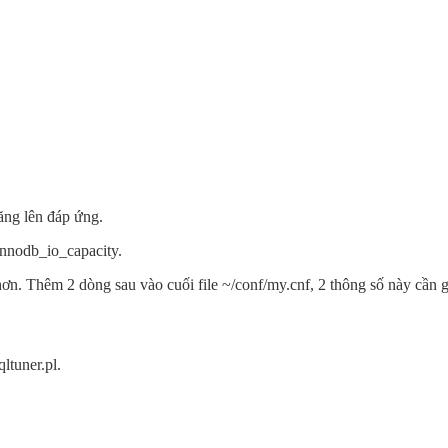
ăng lên đáp ứng.
 innodb_io_capacity.
hơn. Thêm 2 dòng sau vào cuối file ~/conf/my.cnf, 2 thông số này cần 
ltuner.pl.