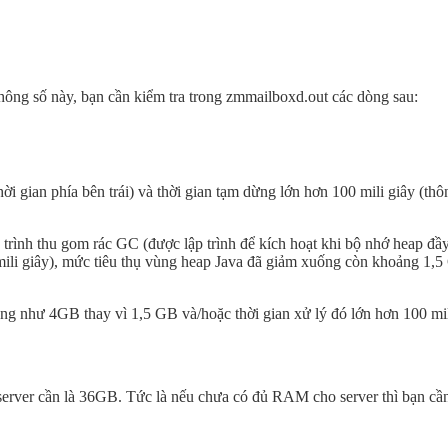
hông số này, bạn cần kiểm tra trong zmmailboxd.out các dòng sau:
 gian phía bên trái) và thời gian tạm dừng lớn hơn 100 mili giây (thông
ằng trình thu gom rác GC (được lập trình để kích hoạt khi bộ nhớ heap
mili giây), mức tiêu thụ vùng heap Java đã giảm xuống còn khoảng 1,5
ng như 4GB thay vì 1,5 GB và/hoặc thời gian xử lý đó lớn hơn 100 mili
rver cần là 36GB. Tức là nếu chưa có đủ RAM cho server thì bạn c