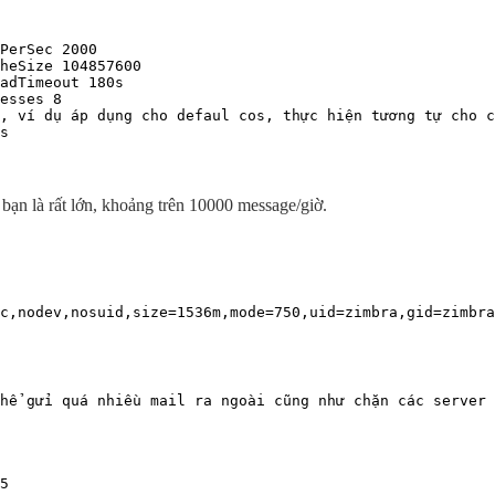
PerSec 2000

heSize 104857600

adTimeout 180s

esses 8

, ví dụ áp dụng cho defaul cos, thực hiện tương tự cho c
s
 bạn là rất lớn, khoảng trên 10000 message/giờ.
c,nodev,nosuid,size=1536m,mode=750,uid=zimbra,gid=zimbra
hể gửi quá nhiều mail ra ngoài cũng như chặn các server 
5
