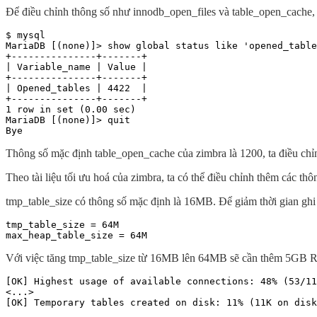
Để điều chỉnh thông số như innodb_open_files và table_open_cache,
$ mysql

MariaDB [(none)]> show global status like 'opened_table
+---------------+-------+

| Variable_name | Value |

+---------------+-------+

| Opened_tables | 4422  |

+---------------+-------+

1 row in set (0.00 sec)

MariaDB [(none)]> quit

Bye
Thông số mặc định table_open_cache của zimbra là 1200, ta điều chỉn
Theo tài liệu tối ưu hoá của zimbra, ta có thể điều chỉnh thêm các t
tmp_table_size có thông số mặc định là 16MB. Để giảm thời gian ghi đ
tmp_table_size = 64M

max_heap_table_size = 64M
Với việc tăng tmp_table_size từ 16MB lên 64MB sẽ cần thêm 5GB RAM
[OK] Highest usage of available connections: 48% (53/11
<...>

[OK] Temporary tables created on disk: 11% (11K on disk