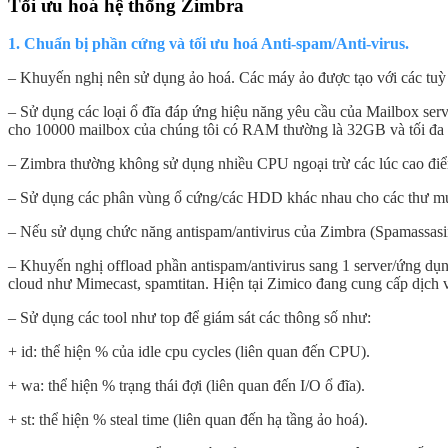
Tối ưu hoá hệ thống Zimbra
1. Chuẩn bị phần cứng và tối ưu hoá Anti-spam/Anti-virus.
– Khuyến nghị nên sử dụng ảo hoá. Các máy ảo được tạo với các tuỳ 
– Sử dụng các loại ổ đĩa đáp ứng hiệu năng yêu cầu của Mailbox serv
cho 10000 mailbox của chúng tôi có RAM thường là 32GB và tối đa
– Zimbra thường không sử dụng nhiều CPU ngoại trừ các lúc cao điểm
– Sử dụng các phân vùng ổ cứng/các HDD khác nhau cho các thư mục q
– Nếu sử dụng chức năng antispam/antivirus của Zimbra (Spamassas
– Khuyến nghị offload phần antispam/antivirus sang 1 server/ứng dụn
cloud như Mimecast, spamtitan. Hiện tại Zimico đang cung cấp dịch 
– Sử dụng các tool như top để giám sát các thông số như:
+ id: thể hiện % của idle cpu cycles (liên quan đến CPU).
+ wa: thể hiện % trạng thái đợi (liên quan đến I/O ổ đĩa).
+ st: thể hiện % steal time (liên quan đến hạ tầng ảo hoá).