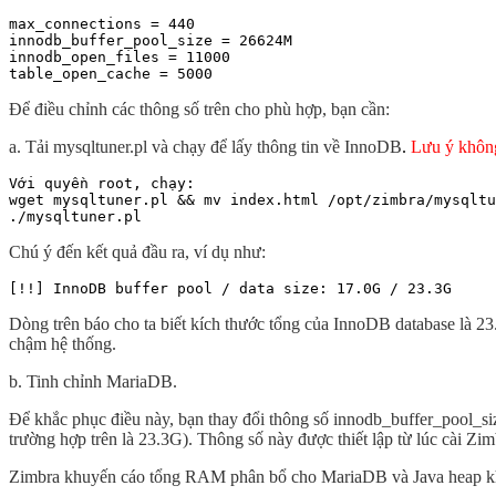
max_connections = 440

innodb_buffer_pool_size = 26624M

innodb_open_files = 11000

Để điều chỉnh các thông số trên cho phù hợp, bạn cần:
a. Tải mysqltuner.pl và chạy để lấy thông tin về InnoDB
.
Lưu ý không
Với quyền root, chạy:

wget mysqltuner.pl && mv index.html /opt/zimbra/mysqltu
./mysqltuner.pl
Chú ý đến kết quả đầu ra, ví dụ như:
[!!] InnoDB buffer pool / data size: 17.0G / 23.3G
Dòng trên báo cho ta biết kích thước tổng của InnoDB database là 
chậm hệ thống.
b. Tinh chỉnh MariaDB.
Để khắc phục điều này, bạn thay đổi thông số innodb_buffer_pool_s
trường hợp trên là 23.3G). Thông số này được thiết lập từ lúc cài 
Zimbra khuyến cáo tổng RAM phân bổ cho MariaDB và Java heap khôn