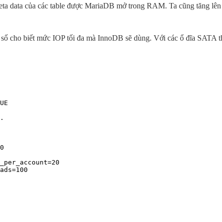
meta data của các table được MariaDB mở trong RAM. Ta cũng tăng lên 
g số cho biết mức IOP tối đa mà InnoDB sẽ dùng. Với các ổ đĩa SATA t
UE

.

0

_per_account=20

ads=100
