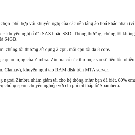
chọn phù hợp với khuyến nghị của các nền tảng ảo hoá khác nhau (ví d
er: khuyến nghị ổ đĩa SAS hoặc SSD. Thông thường, chúng tôi không khu
 là 64GB.
: chúng tôi thường sử dụng 2 cpu, mỗi cpu tối đa 8 core.
uan trọng của Zimbra. Zimbra có các thư mục sau sẽ tiêu tốn nhiều I/
in, Clamav), khuyến nghị tạo RAM disk trên MTA server.
g ngoài Zimbra nhằm giảm tải cho hệ thống (như bạn đã biết, 80% email
vụ chống spam chuyên nghiệp với chi phí rất thấp từ Spamhero.