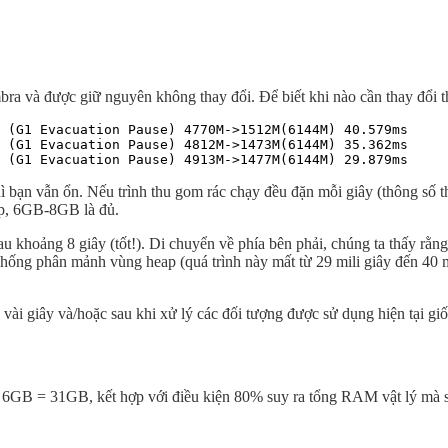
ra và được giữ nguyên không thay đổi. Để biết khi nào cần thay đổi t
 (G1 Evacuation Pause) 4770M->1512M(6144M) 40.579ms

 (G1 Evacuation Pause) 4812M->1473M(6144M) 35.362ms

 (G1 Evacuation Pause) 4913M->1477M(6144M) 29.879ms
 bạn vẫn ổn. Nếu trình thu gom rác chạy đều đặn mỗi giây (thông số thời
ợp, 6GB-8GB là đủ.
hau khoảng 8 giây (tốt!). Di chuyển về phía bên phải, chúng ta thấy r
chống phân mảnh vùng heap (quá trình này mất từ 29 mili giây đến 40 
vài giây và/hoặc sau khi xử lý các đối tượng được sử dụng hiện tại giố
B = 31GB, kết hợp với điều kiện 80% suy ra tổng RAM vật lý mà se