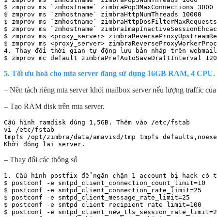
$ zmprov ms `zmhostname` zimbraPop3MaxConnections 3000

$ zmprov ms `zmhostname` zimbraHttpNumThreads 10000

$ zmprov ms `zmhostname` zimbraHttpDosFilterMaxRequests
$ zmprov ms `zmhostname` zimbraImapInactiveSessionEhcac
$ zmprov ms <proxy_server> zimbraReverseProxyUpstreamRe
$ zmprov ms <proxy_server> zimbraReverseProxyWorkerProc
4. Thay đổi thời gian tự động lưu bản nháp trên webmail
$ zmprov mc default zimbraPrefAutoSaveDraftInterval 120
5. Tối ưu hoá cho mta server đang sử dụng 16GB RAM, 4 CPU.
– Nên tách riêng mta server khỏi mailbox server nếu lượng traffic của
– Tạo RAM disk trên mta server.
Cấu hình ramdisk dùng 1,5GB. Thêm vào /etc/fstab

vi /etc/fstab

tmpfs /opt/zimbra/data/amavisd/tmp tmpfs defaults,noexe
Khởi động lại server.
– Thay đổi các thông số
1. Cấu hình postfix để ngăn chặn 1 account bị hack có t
$ postconf -e smtpd_client_connection_count_limit=10

$ postconf -e smtpd_client_connection_rate_limit=25

$ postconf -e smtpd_client_message_rate_limit=25

$ postconf -e smtpd_client_recipient_rate_limit=100

$ postconf -e smtpd_client_new_tls_session_rate_limit=2