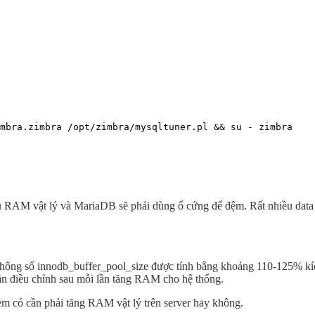
mbra.zimbra /opt/zimbra/mysqltuner.pl && su - zimbra

u RAM vật lý và MariaDB sẽ phải dùng ổ cứng để đệm. Rất nhiều data 
hông số innodb_buffer_pool_size được tính bằng khoảng 110-125% kích
cần điều chỉnh sau mỗi lần tăng RAM cho hệ thống.
 có cần phải tăng RAM vật lý trên server hay không.