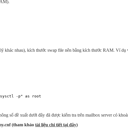
RAM).
vật lý khác nhau), kích thước swap file nên bằng kích thước RAM. Ví d
sysctl -p" as root
 thông số đề xuất dưới đây đã được kiểm tra trên mailbox server có kho
/my.cnf (tham khảo
tài liệu chi tiết tại đây
)