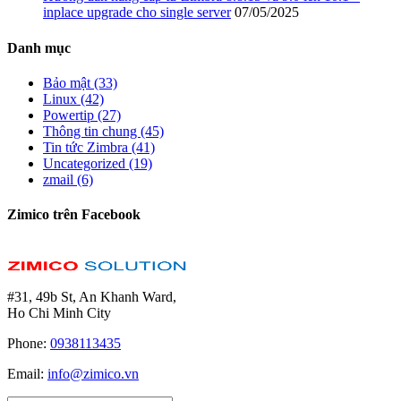
inplace upgrade cho single server
07/05/2025
Danh mục
Bảo mật (33)
Linux (42)
Powertip (27)
Thông tin chung (45)
Tin tức Zimbra (41)
Uncategorized (19)
zmail (6)
Zimico trên Facebook
#31, 49b St, An Khanh Ward,
Ho Chi Minh City
Phone:
0938113435
Email:
info@zimico.vn