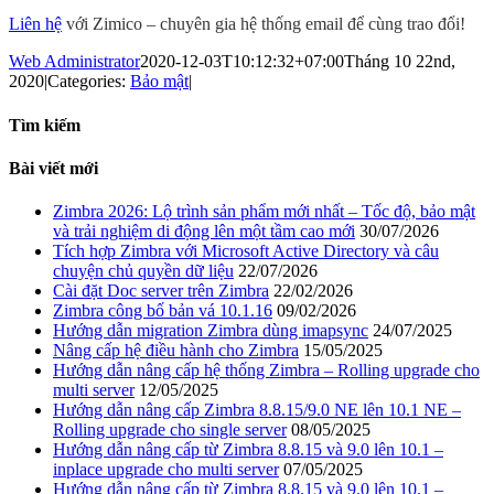
Liên hệ
với Zimico – chuyên gia hệ thống email để cùng trao đổi!
Web Administrator
2020-12-03T10:12:32+07:00
Tháng 10 22nd,
2020
|
Categories:
Bảo mật
|
Tìm kiếm
Bài viết mới
Zimbra 2026: Lộ trình sản phẩm mới nhất – Tốc độ, bảo mật
và trải nghiệm di động lên một tầm cao mới
30/07/2026
Tích hợp Zimbra với Microsoft Active Directory và câu
chuyện chủ quyền dữ liệu
22/07/2026
Cài đặt Doc server trên Zimbra
22/02/2026
Zimbra công bố bản vá 10.1.16
09/02/2026
Hướng dẫn migration Zimbra dùng imapsync
24/07/2025
Nâng cấp hệ điều hành cho Zimbra
15/05/2025
Hướng dẫn nâng cấp hệ thống Zimbra – Rolling upgrade cho
multi server
12/05/2025
Hướng dẫn nâng cấp Zimbra 8.8.15/9.0 NE lên 10.1 NE –
Rolling upgrade cho single server
08/05/2025
Hướng dẫn nâng cấp từ Zimbra 8.8.15 và 9.0 lên 10.1 –
inplace upgrade cho multi server
07/05/2025
Hướng dẫn nâng cấp từ Zimbra 8.8.15 và 9.0 lên 10.1 –