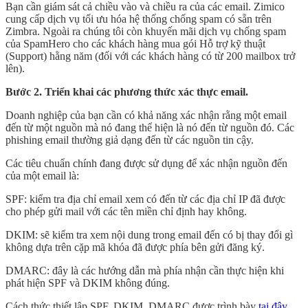
Bạn cần giám sát cả chiều vào và chiều ra của các email. Zimico
cung cấp dịch vụ tối ưu hóa hệ thống chống spam có sẵn trên
Zimbra. Ngoài ra chúng tôi còn khuyến mãi dịch vụ chống spam
của SpamHero cho các khách hàng mua gói Hỗ trợ kỹ thuật
(Support) hằng năm (đối với các khách hàng có từ 200 mailbox trở
lên).
Bước 2. Triển khai các phương thức xác thực email.
Doanh nghiệp của bạn cần có khả năng xác nhận rằng một email
đến từ một nguồn mà nó đang thể hiện là nó đến từ nguồn đó. Các
phishing email thường giả dạng đến từ các nguồn tin cậy.
Các tiêu chuẩn chính đang được sử dụng để xác nhận nguồn đến
của một email là:
SPF: kiểm tra địa chỉ email xem có đến từ các địa chỉ IP đã được
cho phép gửi mail với các tên miền chỉ định hay không.
DKIM: sẽ kiểm tra xem nội dung trong email đến có bị thay đổi gì
không dựa trên cặp mã khóa đã được phía bên gửi đăng ký.
DMARC: đây là các hướng dẫn mà phía nhận cần thực hiện khi
phát hiện SPF và DKIM không đúng.
Cách thức thiết lập SPF, DKIM, DMARC được trình bày
tại đây
.