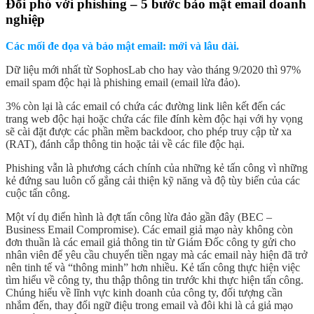
Đối phó với phishing – 5 bước bảo mật email doanh
nghiệp
Các mối đe dọa và bảo mật email: mới và lâu dài.
Dữ liệu mới nhất từ SophosLab cho hay vào tháng 9/2020 thì 97%
email spam độc hại là phishing email (email lừa đảo).
3% còn lại là các email có chứa các đường link liên kết đến các
trang web độc hại hoặc chứa các file đính kèm độc hại với hy vọng
sẽ cài đặt được các phần mềm backdoor, cho phép truy cập từ xa
(RAT), đánh cắp thông tin hoặc tải về các file độc hại.
Phishing vẫn là phương cách chính của những kẻ tấn công vì những
kẻ đứng sau luôn cố gắng cải thiện kỹ năng và độ tùy biến của các
cuộc tấn công.
Một ví dụ điển hình là đợt tấn công lừa đảo gần đây (BEC –
Business Email Compromise). Các email giả mạo này không còn
đơn thuần là các email giả thông tin từ Giám Đốc công ty gửi cho
nhân viên để yêu cầu chuyển tiền ngay mà các email này hiện đã trở
nên tinh tế và “thông minh” hơn nhiều. Kẻ tấn công thực hiện việc
tìm hiểu về công ty, thu thập thông tin trước khi thực hiện tấn công.
Chúng hiểu về lĩnh vực kinh doanh của công ty, đối tượng cần
nhắm đến, thay đổi ngữ điệu trong email và đôi khi là cả giả mạo