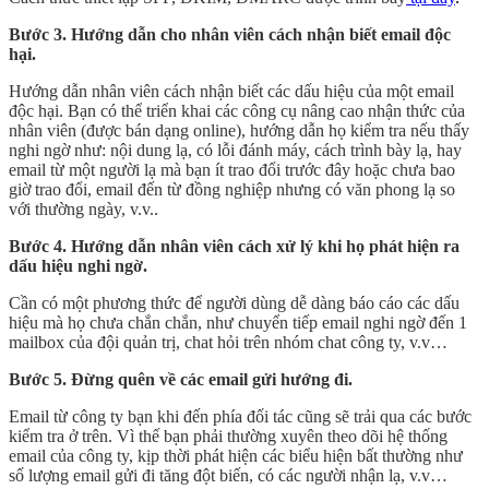
Bước 3. Hướng dẫn cho nhân viên cách nhận biết email độc
hại.
Hướng dẫn nhân viên cách nhận biết các dấu hiệu của một email
độc hại. Bạn có thể triển khai các công cụ nâng cao nhận thức của
nhân viên (được bán dạng online), hướng dẫn họ kiểm tra nếu thấy
nghi ngờ như: nội dung lạ, có lỗi đánh máy, cách trình bày lạ, hay
email từ một người lạ mà bạn ít trao đổi trước đây hoặc chưa bao
giờ trao đổi, email đến từ đồng nghiệp nhưng có văn phong lạ so
với thường ngày, v.v..
Bước 4. Hướng dẫn nhân viên cách xử lý khi họ phát hiện ra
dấu hiệu nghi ngờ.
Cần có một phương thức để người dùng dễ dàng báo cáo các dấu
hiệu mà họ chưa chắn chắn, như chuyển tiếp email nghi ngờ đến 1
mailbox của đội quản trị, chat hỏi trên nhóm chat công ty, v.v…
Bước 5. Đừng quên về các email gửi hướng đi.
Email từ công ty bạn khi đến phía đối tác cũng sẽ trải qua các bước
kiểm tra ở trên. Vì thế bạn phải thường xuyên theo dõi hệ thống
email của công ty, kịp thời phát hiện các biểu hiện bất thường như
số lượng email gửi đi tăng đột biến, có các người nhận lạ, v.v…