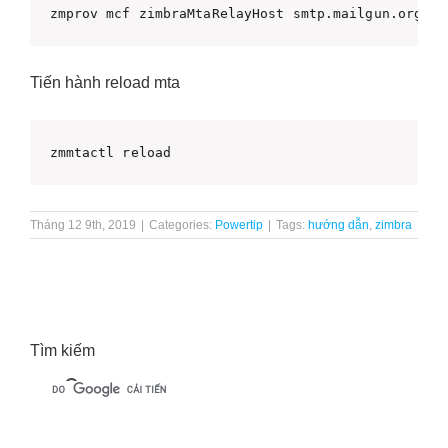
zmprov mcf zimbraMtaRelayHost smtp.mailgun.org
Tiến hành reload mta
zmmtactl reload
Tháng 12 9th, 2019
|
Categories:
Powertip
|
Tags:
hướng dẫn
,
zimbra
Tìm kiếm