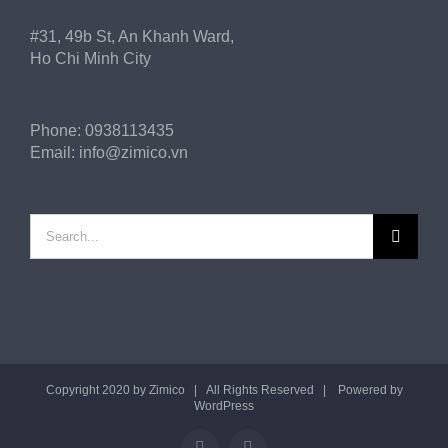
#31, 49b St, An Khanh Ward,
Ho Chi Minh City
Phone:
0938113435
Email:
info@zimico.vn
Search
for:
Copyright 2020 by
Zimico
| All Rights Reserved | Powered by
WordPress