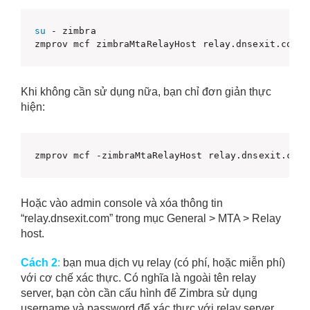
su
 - zimbra

zmprov mcf zimbraMtaRelayHost relay.dnsexit.com
Khi không cần sử dụng nữa, bạn chỉ đơn giản thực
hiện:
zmprov mcf -zimbraMtaRelayHost relay.dnsexit.com
Hoặc vào admin console và xóa thông tin
“relay.dnsexit.com” trong mục General > MTA > Relay
host.
Cách 2
:
bạn mua dịch vụ relay (có phí, hoặc miễn phí)
với cơ chế xác thực. Có nghĩa là ngoài tên relay
server, bạn còn cần cấu hình để Zimbra sử dụng
username và password để xác thực với relay server.