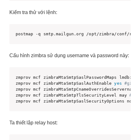
Kiểm tra thử với lệnh:
postmap -q smtp.mailgun.org /opt/zimbra/conf/rela
Cấu hình zimbra sử dụng username và password này:
zmprov mcf zimbraMtaSmtpSaslPasswordMaps lmdb:/op
zmprov mcf zimbraMtaSmtpSaslAuthEnable 
yes
#giá t
zmprov mcf zimbraMtaSmtpCnameOverridesServername 
zmprov mcf zimbraMtaSmtpTlsSecurityLevel may 
#giá
zmprov mcf zimbraMtaSmtpSaslSecurityOptions noano
Ta thiết lập relay host: