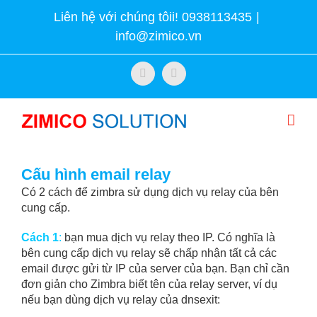
Skip
Liên hệ với chúng tôii! 0938113435
|
to
info@zimico.vn
content
Facebook
Twitter
Cấu hình email relay
Có 2 cách để zimbra sử dụng dịch vụ relay của bên
cung cấp.
Cách 1
:
bạn mua dịch vụ relay theo IP. Có nghĩa là
bên cung cấp dịch vụ relay sẽ chấp nhận tất cả các
email được gửi từ IP của server của bạn. Bạn chỉ cần
đơn giản cho Zimbra biết tên của relay server, ví dụ
nếu bạn dùng dịch vụ relay của dnsexit: