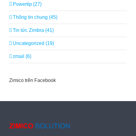
Powertip (27)
Thông tin chung (45)
Tin tức Zimbra (41)
Uncategorized (19)
zmail (6)
Zimico trên Facebook