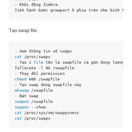
- Khởi động Zimbra.

Tiến hành bước growpart ở phía trên như bình thườ
Tạo swap file.
cat
 /proc/swaps

- Tạo 1 
file
 tên là swapfile và gán dung lượng 8G

fallocate -l 8G /swapfile

chmod
 600 /swapfile

mkswap
 /swapfile

swapon
swapon
cat
cat