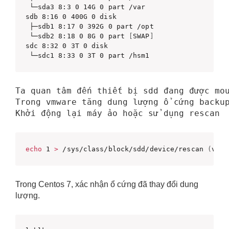
 └─sda3 8:3 0 14G 0 part /var 

sdb 8:16 0 400G 0 disk

 ├─sdb1 8:17 0 392G 0 part /opt

 └─sdb2 8:18 0 8G 0 part 
[
SWAP
]
sdc 8:32 0 3T 0 disk

 └─sdc1 8:33 0 3T 0 part /hsm1
Ta quan tâm đến thiết bị sdd đang được mo
Trong vmware tăng dung lượng ổ cứng backu
Khởi động lại máy ảo hoặc sử dụng rescan
echo
 1 
>
 /sys/class/block/sdd/device/rescan 
(
với 
Trong Centos 7, xác nhận ổ cứng đã thay đổi dung
lượng.