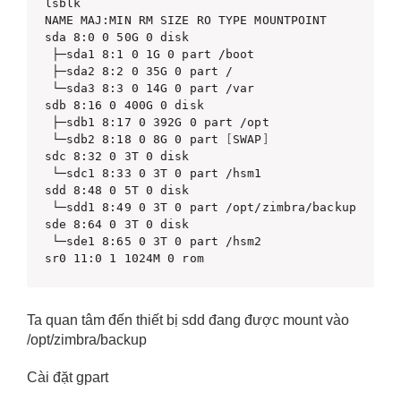
lsblk 

NAME MAJ:MIN RM SIZE RO TYPE MOUNTPOINT 

sda 8:0 0 50G 0 disk

 ├─sda1 8:1 0 1G 0 part /boot

 ├─sda2 8:2 0 35G 0 part /

 └─sda3 8:3 0 14G 0 part /var 

sdb 8:16 0 400G 0 disk

 ├─sdb1 8:17 0 392G 0 part /opt

 └─sdb2 8:18 0 8G 0 part 
[
SWAP
]
sdc 8:32 0 3T 0 disk

 └─sdc1 8:33 0 3T 0 part /hsm1 

sdd 8:48 0 5T 0 disk

 └─sdd1 8:49 0 3T 0 part /opt/zimbra/backup 

sde 8:64 0 3T 0 disk

 └─sde1 8:65 0 3T 0 part /hsm2 

sr0 11:0 1 1024M 0 rom
Ta quan tâm đến thiết bị sdd đang được mount vào
/opt/zimbra/backup
Cài đặt gpart