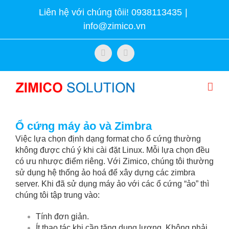
Skip
Liên hệ với chúng tôii! 0938113435
|
to
info@zimico.vn
content
Facebook
Twitter
Ổ cứng máy ảo và Zimbra
Việc lựa chọn định dạng format cho ổ cứng thường
không được chú ý khi cài đặt Linux. Mỗi lựa chọn đều
có ưu nhược điểm riêng. Với Zimico, chúng tôi thường
sử dụng hệ thống ảo hoá để xây dựng các zimbra
server. Khi đã sử dụng máy ảo với các ổ cứng “ảo” thì
chúng tôi tập trung vào:
Tính đơn giản.
Ít thao tác khi cần tăng dung lượng. Không phải