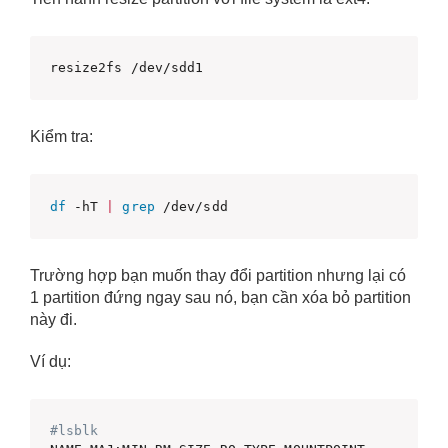
resize2fs /dev/sdd1
Kiểm tra:
df
 -hT 
|
grep
 /dev/sdd
Trường hợp bạn muốn thay đổi partition nhưng lại có
1 partition đứng ngay sau nó, bạn cần xóa bỏ partition
này đi.
Ví dụ:
#lsblk