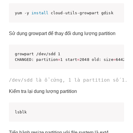
yum -y 
install
 cloud-utils-growpart gdisk
Sử dụng growpart để thay đổi dung lượng partition
growpart /dev/sdd 1

CHANGED: partition
=
1 start
=
2048 old: size
=
6442442
Kiểm tra lại dung lượng partition
lsblk
Tiến hành resize partition với file system là ext4.