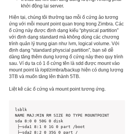
khởi động lại server.
Hiện tại, chúng tôi thường tạo mỗi ổ cứng ảo tương
ứng với mỗi mount point quan trọng trong Zimbra. Các
ổ cứng này được định dạng kiểu “physical partition”
với định dạng standard mà không dùng các chương
trình quản lý trung gian như lvm, logical volume. Với
định dạng “standard physcial partition”, bạn sẽ dễ
dàng tăng thêm dung lượng ổ cứng này theo quy trình
sau. Ví dụ ta có 1 ổ cứng tên là sdd được mount vào
mount point là /opt/zimbra/backup hiện có dung lượng
3TB và muốn tăng lên thành 5TB.
Liệt kê các ổ cứng và mount point tương ứng.
lsblk 

NAME MAJ:MIN RM SIZE RO TYPE MOUNTPOINT 

sda 8:0 0 50G 0 disk

 ├─sda1 8:1 0 1G 0 part /boot

 ├─sda2 8:2 0 35G 0 part /
