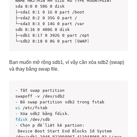
NAME MAJ:MIN RM SIZE RO TYPE MOUNTPOINT

sda 8:0 0 50G 0 disk

├─sda1 8:1 0 1G 0 part /boot

├─sda2 8:2 0 35G 0 part /

└─sda3 8:3 0 14G 0 part /var

sdb 8:16 0 400G 0 disk

├─sdb1 8:17 0 392G 0 part /opt

└─sdb2 8:18 0 8G 0 part 
[
SWAP
]
Bạn muốn mở rộng sdb1, vì vậy cần xóa sdb2 (swap)
và thay bằng swap file.
- Tắt swap partition

swapoff -v /dev/sdb2

vi
 /etc/fstab

fdisk
 /dev/sdb

- Chọn p để liệt kê partion:

 Device Boot Start End Blocks Id System

/dev/sdb1 2048 822099967 411048960 83 Linux
