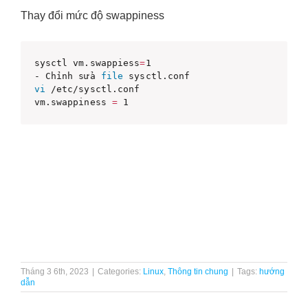
Thay đổi mức độ swappiness
sysctl vm.swappiess
=
1

- Chỉnh sửa 
file
vi
 /etc/sysctl.conf

vm.swappiness 
=
Tháng 3 6th, 2023
|
Categories:
Linux
,
Thông tin chung
|
Tags:
hướng
dẫn