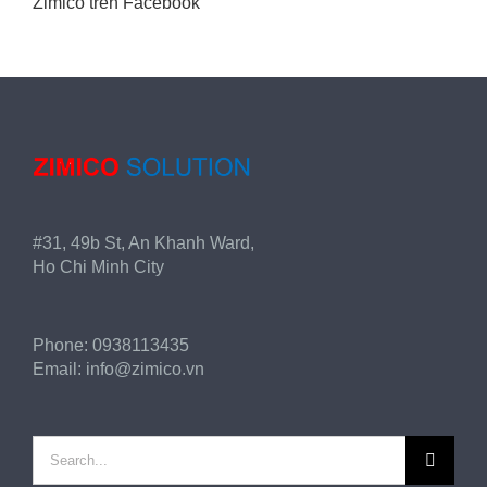
Zimico trên Facebook
#31, 49b St, An Khanh Ward,
Ho Chi Minh City
Phone:
0938113435
Email:
info@zimico.vn
Search
for: