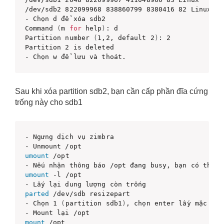
/dev/sdb2 822099968 838860799 8380416 82 Linux swa
- Chọn d để xóa sdb2

Command 
(
m 
for
 help
)
: d

Partition number 
(
1,2, default 2
)
: 2

Partition 2 is deleted

- Chọn w để lưu và thoát.
Sau khi xóa partition sdb2, bạn cần cấp phần đĩa cứng
trống này cho sdb1
- Ngưng dịch vụ zimbra

umount
 /opt

- Nếu nhận thông báo /opt đang busy, bạn có thể d
umount
 -l /opt

parted
 /dev/sdb resizepart

- Chọn 1 
(
partition sdb1
)
, chọn enter lấy mặc địn
mount
 /opt
